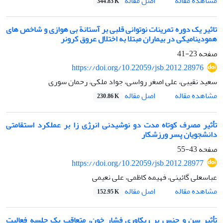
اصل مقاله
مشاهده مقاله
344.83 K
تاثیر یک دوره تمرینات نوتوانی قلبی بر آستانة بی هوازی و شاخص های
همودینامیکی در بیماران مبتلا به اختلال عروق کرونر
صفحه
23-41
https://doi.org/10.22059/jsb.2012.28976
سعید نقیبی، علی اصغر رواسی، جواد ملکی، رحمان سوری
اصل مقاله
مشاهده مقاله
230.86 K
تأثیر مصرف کوتاه مدت دو نوشیدنی انرژی زا بر عملکرد استقامتی
دانشجویان پسر ورزشکار
صفحه
43-55
https://doi.org/10.22059/jsb.2012.28977
عباسعلی گائینی، فهیمه کاظمی، علی نعیمی
اصل مقاله
مشاهده مقاله
152.95 K
تأثیر سن و جنس بر ریکاوری فشار خون، متعاقب یک جلسه فعالیت