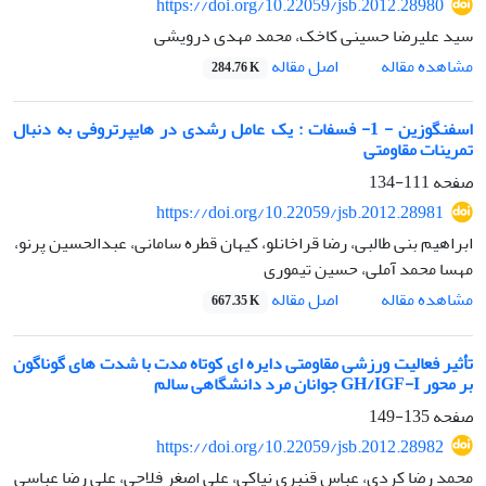
https://doi.org/10.22059/jsb.2012.28980
سید علیرضا حسینی کاخک، محمد مهدی درویشی
اصل مقاله
مشاهده مقاله
284.76 K
اسفنگوزین - 1- فسفات : یک عامل رشدی در هایپرتروفی به دنبال
تمرینات مقاومتی
صفحه
111-134
https://doi.org/10.22059/jsb.2012.28981
ابراهیم بنی طالبی، رضا قراخانلو، کیهان قطره سامانی، عبدالحسین پرنو،
مهسا محمد آملی، حسین تیموری
اصل مقاله
مشاهده مقاله
667.35 K
تأثیر فعالیت ورزشی مقاومتی دایره ای کوتاه مدت با شدت های گوناگون
بر محور GH/IGF-I جوانان مرد دانشگاهی سالم
صفحه
135-149
https://doi.org/10.22059/jsb.2012.28982
محمد رضا کردی، عباس قنبری نیاکی، علی اصغر فلاحی، علی رضا عباسی