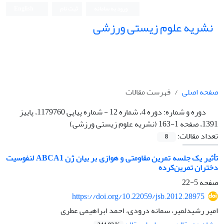
ورود به سامانه
ثبت نام
English
نشریه علوم زیستی ورزشی
صفحه اصلی
فهرست مقالات
دوره و شماره:
دوره 4، شماره 12 - شماره پیاپی 1179760، پاییز
1391، صفحه 1-163 (نشریه علوم زیستی ورزشی)
تعداد مقالات:
8
تأثیر یک جلسه تمرین مقاومتی و هوازی بر بیان ژن ABCA1 لنفوسیت
دختران تمرین‌کرده
صفحه
5-22
https://doi.org/10.22059/jsb.2012.28975
امیر رشیدلمیر، سمانه درودی، احمد ابراهیمی عطری