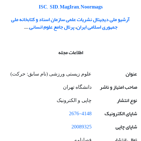
ISC,
SID,
MagIran
,
Noormags
آرشیو ملی دیجیتال نشریات علمی سازمان اسناد و کتابخانه ملی
جمهوری اسلامی ایران
،
پرتال جامع علوم انسانی
, ...
اطلاعات مجله
عنوان
علوم زیستی ورزشی (نام سابق: حرکت)
صاحب امتیاز و ناشر
دانشگاه تهران
نوع انتشار
چاپی و الکترونیک
شاپای الکترونیک
2676-4148
شاپای چاپی
20089325
توالی انتشار
فصلنامه