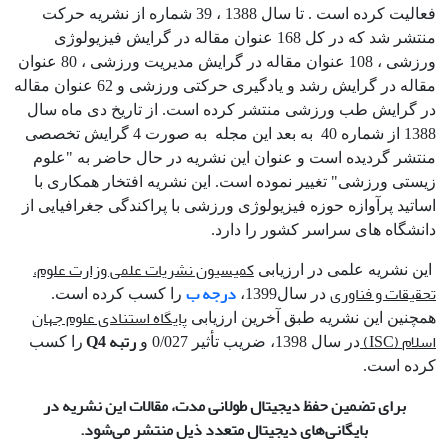
فعالیت کرده است . تا سال 1388 ، 39 شماره از نشریه حرکت
منتشر شد که در کل 168 عنوان مقاله در گرایش فیزیولوژی
ورزشی ، 108 عنوان مقاله در گرایش مدیریت ورزشی ، 80 عنوان
مقاله در گرایش رشد و یادگیری حرکتی ورزشی و 62 عنوان مقاله
در گرایش طب ورزشی منتشر کرده است. از تاریخ دی ماه سال
1388 از شماره 40 به بعد این مجله به صورت 4 گرایش تخصصی
منتشر گردیده است و عنوان این نشریه در حال حاضر به "علوم
زیستی ورزشی" تغییر نموده است. این نشریه افتخار همکاری با
اساتید پرآوازه حوزه فیزیولوژی ورزشی با پراکندگی جغرافیایی از
دانشگاه های سراسر کشور را دارد.
کمیسیون نشریات علمی وزارت علوم،
این نشریه علمی در ارزیابی
تحقیقات و فناوری
درجه ب
در سال1399،
را کسب کرده است.
پایگاه استنادی علوم جهان
همچنین این نشریه طبق آخرین ارزیابی
اسلام
(ISC)
رتبه
Q4
در سال 1398، ضریب تأثیر 0/027 و
را کسب
کرده است.
برای تضمین حفظ دیجیتال طولانی مدت، مقالات
این نشریه
در
بایگانی‌های دیجیتال متعدد ذیل منتشر می‌شود
.