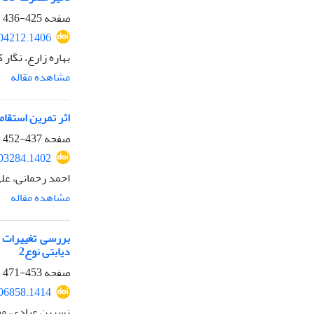
صفحه
425-436
304212.1406
بهاره زارع، نگار
مشاهده مقاله
اثر تمرین استقام
صفحه
437-452
303284.1402
احمد رحمانی، علی
مشاهده مقاله
دیابتی نوع2
صفحه
453-471
306858.1414
نسرین عبادی، مح