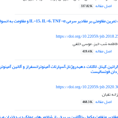
اصل مقاله
337.82 K
 سرمی IL-15، IL-6، TNF-α و مقاومت به انسولین در مردان سالمند دیابتی نوع 22
https://doi.org/10.22059/jsb.2018.
 فاطمه شب خیز، موسی خلفی
اصل مقاله
419.4 K
راتین کیناز، لاکتات دهیدروژناز،آسپارتات آمینوترانسفراز و آلانین آمین
مردان فوتسالیست
https://doi.org/10.22059/jsb.2020.
نه تقیان
اصل مقاله
468.3 K
مقادیر متفاوت مکمل بتاآلانین بر برخی از شاخص‌های عملکردی دختران ورز