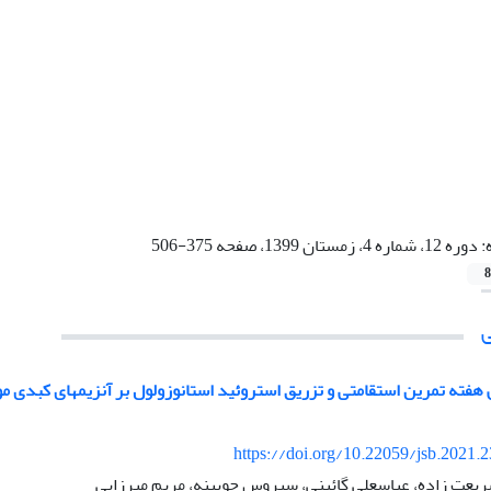
:
دوره 12، شماره 4، زمستان 1399، صفحه 375-506
8
 هفته تمرین استقامتی و تزریق استروئید استانوزولول بر آنزیمهای کبدی 
https://doi.org/10.22059/jsb.2021.
یعت زاده، عباسعلی گائینی، سیروس چوبینه، مریم میرزایی