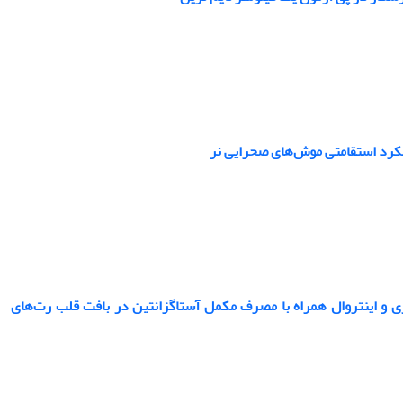
ملکرد استقامتی موش‌های صحرایی نر
کتین و Col4a1 در پی دو شیوۀ تمرین هوازی و اینتروال همراه با مصرف مکمل آستاگزانتین در بافت قلب رت‌های