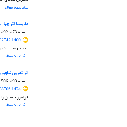
مشاهده مقاله
مقایسۀ اثر چهار
صفحه
473-492
302742.1400
محمد رضا اسد، ز
مشاهده مقاله
اثر تمرین تناوب
صفحه
493-506
308706.1424
فرامرز حسین زاد
مشاهده مقاله