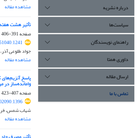
مشاهده مقاله
درباره نشریه
تأثیر هشت هفته تمرین مقاومتی بر مقادیر
سیاست‌ها
صفحه
391-406
راهنمای نویسندگان
251040.1241
جواد طلوعی آذر،
داوری همتا
مشاهده مقاله
ارسال مقاله
پاسخ آنزیم‌های ک
وامانده‌ساز در 
صفحه
407-423
تماس با ما
302090.1396
شهاب شمس، فرزا
مشاهده مقاله
تأثیر مصرف حاد 