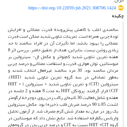
ایران
https://doi.org/10.22059/jsb.2021.308706.1424
چکیده
سالمندی اغلب با کاهش پیش‌روندة قدرت عضلاتی و افزایش
تودة چربی همراه است. تمرینات تناوبی شدید ممکن است قدرت
عضلانی را بهبود بخشد، اما تأثیرات آن در افراد سالمند تا حد
زیادی روشن نیست. بنابراین، هدف از تحقیق حاضر، بررسی اثر 8
هفته تمرین تناوبی شدید کم‌تواتر و مکمل ال- سیترولین بر
میوستاتین، توان هوازی، قدرت و استقامت عضلانی و درصد چربی
مردان سالمند بود. 30 مرد سالمند غیرفعال انتخاب شدند و
به‌طور تصادفی در سه گروه تمرین تناوبی شدید (HIIT)،
سیترولین (CIT) و تمرین تناوبی شدید + سیترولین ( HIIT +
CIT) قرار گرفتند. پروتکل HIIT به مدت 8 هفته و 2 جلسه در
هفته و شامل فعالیت 30 ثانیه‌ای رکاب زدن روی دوچرخة ارگومتر
(شدت 85 تا 90 درصد ضربان قلب ذخیره) بود. مکمل سیترولین
یک روز در میان به مقدار شش گرم مصرف شد. از آزمون تحلیل
واریانس یکطرفه استفاده شد. نتایج نشان داد که میوستاتین در
گروه HIIT +CIT نسبت به CIT و درصد چربی بدن در گروه‌های