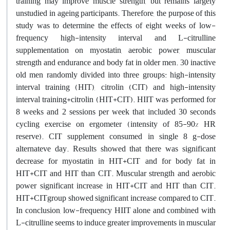
training may improve muscle strength, but remains largely
unstudied in ageing participants. Therefore, the purpose of this
study was to determine the effects of eight weeks of low-
frequency high-intensity interval and L-citrulline
supplementation on myostatin, aerobic power, muscular
strength and endurance and body fat in older men. 30 inactive
old men randomly divided into three groups: high-intensity
interval training (HIT), citrolin (CIT) and high-intensity
interval training+citrolin (HIT+CIT). HIIT was performed for
8 weeks and 2 sessions per week that included 30 seconds
cycling exercise on ergometer (intensity of 85-90% HR
reserve). CIT supplement consumed in single 8 g-dose
alternateve day. Results showed that there was significant
decrease for myostatin in HIT+CIT and for body fat in
HIT+CIT and HIT than CIT. Muscular strength and aerobic
power significant increase in HIT+CIT and HIT than CIT.
HIT+CITgroup showed significant increase compared to CIT.
In conclusion, low-frequency HIIT alone and combined with
L-citrulline seems to induce greater improvements in muscular