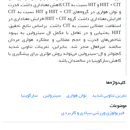
HIIT + CIT و HIT نسبت به CIT کاهش معناداری داشت. قدرت
و توان هوازی در گروه‌های HIIT + CIT و HIT نسبت به CIT
افزایش معناداری داشت. گروه HIIT + CIT افزایش معناداری در
استقامت عضلانی نسبت به CIT داشت. براساس نتایج تحقیق،
HIIT به‌تنهایی و در تعامل با مکمل ال سیترولین به بهبود
شاخص‌های قدرت و حجم عضلانی و عملکرد هوازی مردان
سالمند غیرفعال منجر شد. بنابراین، تمرینات تناوبی شدید
کم‌تواتر و ال-سیترولین می‌تواند روش مؤثری برای پیشگیری یا
کاهش سارکوپنیا در سالمندان باشد.
کلیدواژه‌ها
تمرین تناوبی شدید
توان هوازی
سیترولین
سارکوپنیا
موضوعات
فیزیولوژی ورزشی بنیادی و کاربردی