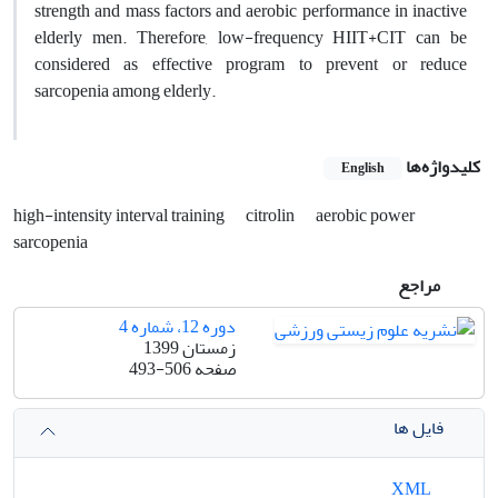
strength and mass factors and aerobic performance in inactive
elderly men. Therefore, low-frequency HIIT+CIT can be
considered as effective program to prevent or reduce
sarcopenia among elderly.
کلیدواژه‌ها
English
high-intensity interval training
citrolin
aerobic power
sarcopenia
مراجع
دوره 12، شماره 4
زمستان 1399
صفحه
493-506
فایل ها
XML