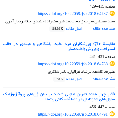
صفحه
415-429
https://doi.org/10.22059/jsb.2018.64787
سید مصطفی سراب زاده، محمد شریعت زاده جنیدی، بیتا بردبار آذری
اصل مقاله
مشاهده مقاله
162.69 K
مقایسۀ QTc ورزشکاران مرد نخبه، باشگاهی و مبتدی در حالت
استراحت و ورزش وامانده‌ساز
صفحه
431-441
https://doi.org/10.22059/jsb.2018.64788
علیرضا کاشف، فرشاد غزالیان، نادر شاکری
اصل مقاله
مشاهده مقاله
158 K
تأثیر چهار هفته تمرین تناوبی شدید بر بیان ژن‌های پروآنژیوژنیک
سلول‌های اندوتلیال در عضلۀ اسکلتی رت‌ها
صفحه
443-456
https://doi.org/10.22059/jsb.2018.64791