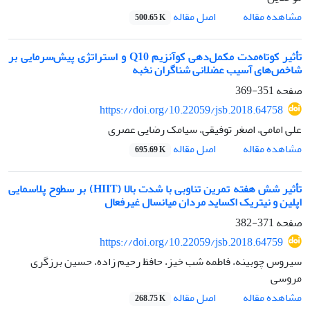
اصل مقاله
مشاهده مقاله
500.65 K
تأثیر کوتاه‌مدت مکمل‌دهی کوآنزیم Q10 و استراتژی پیش‌سرمایی بر
شاخص‌های آسیب عضلانی شناگران نخبه‌
صفحه
351-369
https://doi.org/10.22059/jsb.2018.64758
علی امامی، اصغر توفیقی، سیامک رضایی عصری
اصل مقاله
مشاهده مقاله
695.69 K
تأثیر شش هفته تمرین تناوبی با شدت بالا (HIIT) بر سطوح پلاسمایی
اپلین و نیتریک اکساید مردان میانسال غیرفعال
صفحه
371-382
https://doi.org/10.22059/jsb.2018.64759
سیروس چوبینه، فاطمه شب خیز، حافظ رحیم زاده، حسین برزگری
مروسی
اصل مقاله
مشاهده مقاله
268.75 K