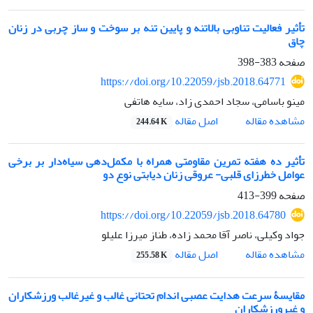
تأثیر فعالیت تناوبی بالاتنه و پایین تنه بر سوخت و ساز چربی در زنان
چاق
صفحه
383-398
https://doi.org/10.22059/jsb.2018.64771
مینو باسامی، سجاد احمدی زاد، سایه هاتفی
اصل مقاله
مشاهده مقاله
244.64 K
تأثیر ده هفته تمرین مقاومتی همراه با مکمل‌دهی سیاه‌دار بر برخی
عوامل خطرزای قلبی- عروقی زنان دیابتی نوع دو
صفحه
399-413
https://doi.org/10.22059/jsb.2018.64780
جواد وکیلی، ناصر آقا محمد زاده، طناز میرزا علیلو
اصل مقاله
مشاهده مقاله
255.58 K
مقایسۀ سرعت هدایت عصبی اندام تحتانی غالب و غیرغالب ورزشکاران
و غیرورزشکاران