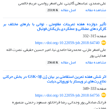
علی صمدی، عباسعلی گائینی، علی اصغر رواسی، مریم خالصی
اصل مقاله
مشاهده مقاله
233.91 K
تأثیر دوازده هفته تمرینات مقاومتی – توانی با بارهای مختلف بر
کارکردهای عضلانی و عملکردی بازیکنان فوتبال
صفحه
315-332
https://doi.org/10.22059/jsb.2018.64740
علی اصغر مازنی، محمدرضا حامدی نیا، امیر حسین حقیقی، نصرت الله
هدایتی پور
اصل مقاله
مشاهده مقاله
256.61 K
اثر شش هفته تمرین استقامتی بر بیان ژن GSK-3β در بخش حرکتی
نخاع رت‌های نر ویستار با نوروپاتی دیابت
صفحه
333-349
https://doi.org/10.22059/jsb.2018.64756
فرانک صادقی پور وجدانی، رضا قراخانلو، مسعود رحمتی، منصوره
موحدین