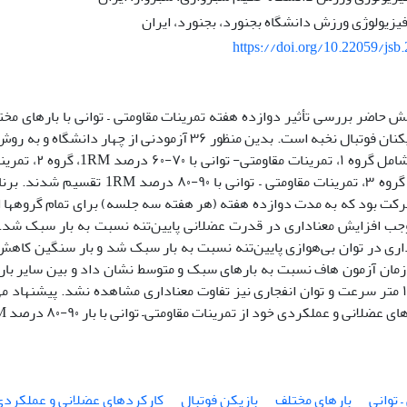
فیزیولوژی ورزش دانشگاه بجنورد، بجنورد، ایران
https://doi.org/10.22059/jsb
 حاضر بررسی تأثیر دوازده هفته تمرینات مقاومتی – توانی با بارهای مخت
عملکردی بازیکنان فوتبال نخبه است. بدین منظور ۳۶ آزمودنی از
درصد 1RM، گروه ۳، تمرینات مقاومتی – توانی 
 بود که به مدت دوازده هفته (هر هفته سه جلسه) برای تمام گروه­ها اج
جب افزایش معنا‌داری در قدرت عضلانی پایین‌تنه نسبت به بار سبک شد.
۳ متر و زمان آزمون هاف نسبت به بارهای سبک و متوسط نشان داد و بین سایر با
نشد. در دو ۱۰ متر سرعت و توان انفجاری نیز تفاوت معنا­داری مشاهده نشد. پیشنهاد
لانی و عملکردی خود از تمرینات مقاومتی– توانی با بار ۹۰-۸۰ درصد 1RM استفاده کنند.
 توانی
بارهای مختلف
بازیکن فوتبال
کارکردهای عضلانی و عملکردی