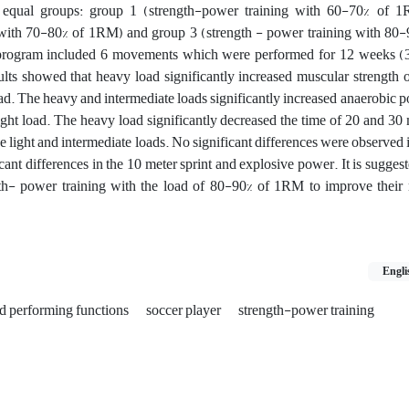
 equal groups: group 1 (strength-power training with 60-70% of 1
 with 70-80% of 1RM) and group 3 (strength - power training with 80
program included 6 movements which were performed for 12 weeks (3
ults showed that heavy load significantly increased muscular strength
ad. The heavy and intermediate loads significantly increased anaerobic 
ght load. The heavy load significantly decreased the time of 20 and 30
e light and intermediate loads. No significant differences were observed i
cant differences in the 10 meter sprint and explosive power. It is suggest
gth- power training with the load of 80-90% of 1RM to improve their
Engli
d performing functions
soccer player
strength-power training