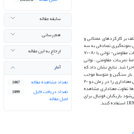
سابقه مقاله
هم رسانی
لف بر کارکردهای عضلانی و
 چهار دانشگاه و به روش نمونه‌گیری تصادفی به سه
ارجاع به این مقاله
گروه مساوی شامل گروه ۱، تمرینات مقاومتی- توانی با ۷۰-۶۰ درصد 1RM، گروه ۲، تمرینات مقاومتی- توانی با ۸۰-۷۰
با ۹۰-۸۰ درصد 1RM تقسیم شدند. برنامۀ تمرینات مقاومتی – توانی
آمار
را شد. نتایج نشان داد که
 بار سنگین و متوسط موجب
افزایش معنا‌داری در توان بی‌هوازی پایین‌تنه نسبت به بار سبک شد و بار سنگین کاهش معنا‌داری را در زمان دو ۲۰
تعداد مشاهده مقاله
1,067
رها تفاوت معنا‌داری مشاهده
تعداد دریافت فایل
1,099
 می‌شود بازیکنان فوتبال برای
اصل مقاله