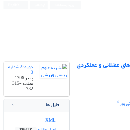
ورود به سامانه
ثبت نام
English
دهای عضلانی و عملکردی
دوره 9، شماره
3
پاییز 1396
صفحه
315-
332
4
ی پور
فایل ها
XML
اصل مقاله
256.61 K