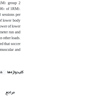
RM), group 2
-90% of 1RM).
 sessions per
 of lower body
power of lower
 meter run and
n other loads.
ed that soccer
 muscular and
کلیدواژه‌ها
sh
مراجع