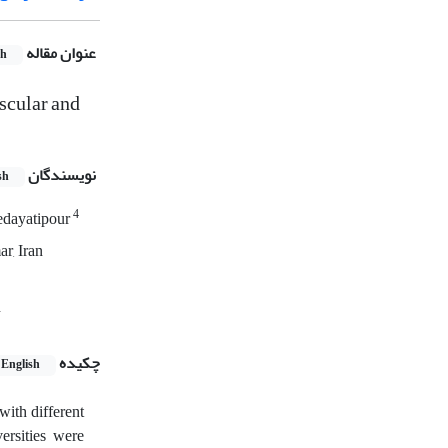
عنوان مقاله
sh
scular and
نویسندگان
sh
4
edayatipour
r, Iran
n
چکیده
English
with different
ersities were