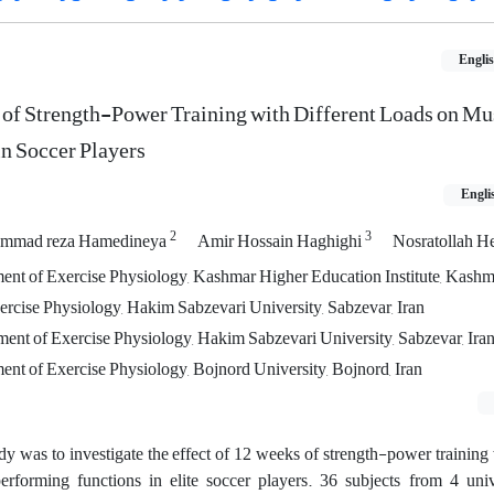
Engli
 of Strength-Power Training with Different Loads on Mu
n Soccer Players
Engli
2
3
mmad reza Hamedineya
Amir Hossain Haghighi
Nosratollah H
ment of Exercise Physiology, Kashmar Higher Education Institute, Kashma
ercise Physiology, Hakim Sabzevari University, Sabzevar, Iran
ment of Exercise Physiology, Hakim Sabzevari University, Sabzevar, Ira
ent of Exercise Physiology, Bojnord University, Bojnord, Iran
dy was to investigate the effect of 12 weeks of strength-power training 
rforming functions in elite soccer players. 36 subjects from 4 univ