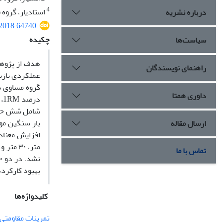
4
استادیار، گروه 
درباره نشریه
.2018.64740
چکیده
سیاست‌ها
هدف از پژوهش
راهنمای نویسندگان
داوری همتا
شامل شش حرکت
بار سنگین مو
ارسال مقاله
متر، ۰
تماس با ما
بهبود کارکردهای عض
کلیدواژه‌ها
تمرینات مقاومتی –