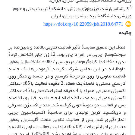
ورزشی، دانشگاه شهید بهشتی، تهران، ایران3
3
کارشناس‌ارشد، فیزیولوژی ورزش، دانشکدۀ تربیت بدنی و علوم
ورزشی، دانشگاه شهید بهشتی، تهران، ایران
https://doi.org/10.22059/jsb.2018.64771
چکیده
هدف این تحقیق مقایسۀ تأثیر فعالیت تناوبی بالاتنه و پایین‌تنه بر
سوخت‌وساز چربی در افراد چاق بود. 12 زن چاق (شاخص تودۀ
بدن 5/5±1/31 کیلوگرم\مترمربع، سن 08/7 ± 9/32 سال) به‌طور
داوطلبانه در این تحقیق شرکت کردند. آزمودنی‌ها یک جلسه
فعالیت تناوبی را روی دوچرخۀ کارسنج و در جلسه‌ای دیگر روی
کارسنج دستی با فاصلۀ یک هفته، 2 دقیقه فعالیت با 85% حداکثر
اکسیژن مصرفی همراه با 4 دقیقه استراحت فعال با 45% حداکثر
اکسیژن مصرفی به مدت 30 دقیقه انجام دادند. قبل و بلافاصله
پس از فعالیت دو نمونۀ خونی گرفته شد. مقدار اکسیژن مصرفی
و دی‌اکسید کربن تولیدی برای محاسبۀ اکسیداسیون چربی
اندازه‌گیری شد. پس از فعالیت تناوبی غلظت گلیسرول به‌طور
معنا‌داری افزایش یافت (05/0P<)، اما بین فعالیت تناوبی بالاتنه و
پایین‌تنه تفاوت معنا‌داری مشاهده نشد (05/0P>). اسید چرب