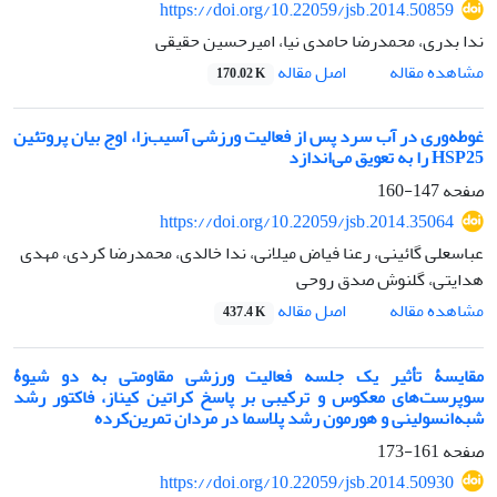
https://doi.org/10.22059/jsb.2014.50859
ندا بدری، محمدرضا حامدی نیا، امیرحسین حقیقی
اصل مقاله
مشاهده مقاله
170.02 K
غوطه‌وری در آب سرد پس از فعالیت ورزشی آسیب‌زا، اوج بیان پروتئین
HSP25 را به تعویق می‌اندازد
صفحه
147-160
https://doi.org/10.22059/jsb.2014.35064
عباسعلی گائینی، رعنا فیاض میلانی، ندا خالدی، محمدرضا کردی، مهدی
هدایتی، گلنوش صدق روحی
اصل مقاله
مشاهده مقاله
437.4 K
مقایسۀ تأثیر یک جلسه فعالیت ورزشی مقاومتی به دو شیوۀ
سوپرست‌های معکوس و ترکیبی بر پاسخ کراتین کیناز، فاکتور رشد
شبه‌انسولینی و هورمون رشد پلاسما در مردان تمرین‌کرده
صفحه
161-173
https://doi.org/10.22059/jsb.2014.50930