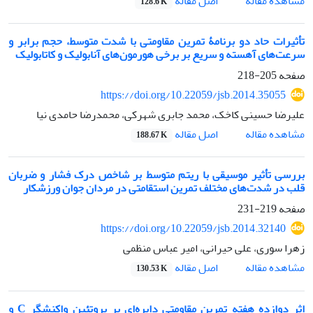
اصل مقاله
مشاهده مقاله
128.6 K
تأثیرات حاد دو برنامۀ تمرین مقاومتی با شدت متوسط، حجم برابر و
سرعت‌های آهسته و سریع بر برخی هورمون‌های آنابولیک و کاتابولیک
صفحه
205-218
https://doi.org/10.22059/jsb.2014.35055
علیرضا حسینی کاخک، محمد جابری شهرکی، محمدرضا حامدی نیا
اصل مقاله
مشاهده مقاله
188.67 K
بررسی تأثیر موسیقی با ریتم متوسط بر شاخص درک فشار و ضربان
قلب در شدت‌های مختلف تمرین استقامتی در مردان جوان ورزشکار
صفحه
219-231
https://doi.org/10.22059/jsb.2014.32140
زهرا سوری، علی حیرانی، امیر عباس منظمی
اصل مقاله
مشاهده مقاله
130.53 K
اثر دوازده هفته تمرین مقاومتی دایره‌ای بر پروتئین واکنشگر C و