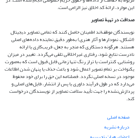
مربوط به حفاظت از داده‌ها و حقوق حریم خصوصی انجام شده است. در
این موارد، ارائة کد اخلاق نیز الزامی است.
صداقت در تهیة تصاویر
نویسندگان موظف‌اند اطمینان حاصل کنند که تمامی تصاویر دیجیتال
(اشکال، نمودارها و آثار هنری) به‌طور دقیق نماینده داده‌های اصلی
هستند. هرگونه دستکاری که منجر به جعل، فریب‌کاری یا ارائه
نادرست نتایج شود، رفتاری غیراخلاقی تلقی می‌گردد. تغییر در میزان
روشنایی، کنتراست یا تراز رنگ تنها زمانی قابل قبول است که به‌صورت
یکنواخت بر تمام تصویر اعمال شود و باعث حذف یا پنهان شدن اطلاعات
موجود در نسخه اصلی نگردد. فصلنامه این حق را برای خود محفوظ
می‌دارد که در طول فرآیند داوری یا پس از انتشار، فایل‌های اصلی و
پردازش‌نشده را جهت تأیید سلامت تصاویر از نویسندگان درخواست
کند.
صفحه اصلی
درباره نشریه
اعضای هیات تحریریه