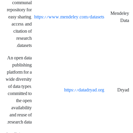
communal
repository for
Mendeley
easy sharing,
https://www.mendeley.com/datasets
Data
access, and
citation of
research
datasets.
An open data
publishing
platform for a
wide diversity
of data types,
https://datadryad.org
Dryad
committed to
the open
availability
and reuse of
research data.