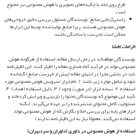
طرح روی جلد یا چکیده‌های تصویری با هوش مصنوعی نیز ممنوع
است.
راستی‌آزمایی منابع: نویسندگان مسئول بررسی دقیق خروجی‌های
هوش مصنوعی هستند، زیرا منابع تولیدشده توسط این ابزارها
ممکن است نادرست یا ساختگی باشند.
الزامات افشا
نویسندگان موظف‌اند در زمان ارسال مقاله، استفاده از هرگونه هوش
مصنوعی مولد در فرآیند آماده‌سازی مقاله را اظهار کنند. این اظهارنامه
باید در بخشی مجزا در انتهای مقاله (پیش از فهرست منابع) گنجانده
شود و شامل موارد زیر باشد: ۱. نام ابزار/سرویس هوش مصنوعی مورد
استفاده. ۲. نسخه ابزار (در صورت وجود). ۳. دلیل استفاده (هدف). ۴.
تأیید این موضوع که نویسندگان محتوا را بازبینی و ویرایش کرده‌اند و
مسئولیت کامل محتوای منتشرشده را بر عهده می‌گیرند. (نکته:
ابزارهای پایه برای بررسی املا و نگارش که از هوش مصنوعی مولد
استفاده نمی‌کنند، معمولاً نیاز به این اظهارنامه ندارند).
استفاده از هوش مصنوعی در داوری (داوران و سردبیران)