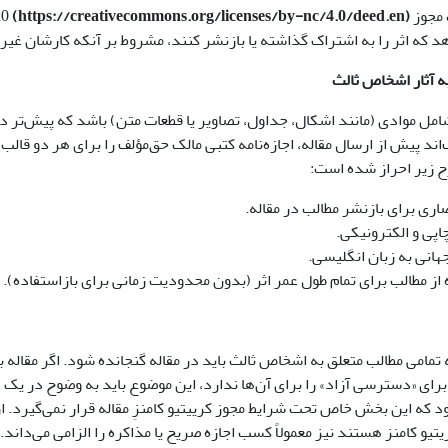
CC BY-NC 
(https://creativecommons.org/licenses/by-nc/4.0/deed.en)
د که اثر را به اشتراک گذاشته یا بازنشر کنند، مشروط بر آنکه کارشان غ
ه آثار اشخاص ثالث
 شامل موادی (مانند اشکال، جداول، تصاویر یا قطعات متن) باشد که پیش‌ت
ند پیش از ارسال مقاله، اجازه‌نامه کتبی مالک حق‌مؤلف را برای هر دو قالب
ح زیر احراز شده است:
ری برای بازنشر مطالب در مقاله.
اپی و الکترونیکی.
هانی به زبان انگلیسی.
از مطالب برای تمام طول عمر اثر (بدون محدودیت زمانی برای بازاستفاده).
تمامی مطالب متعلق به اشخاص ثالث باید در مقاله گنجانده شود. اگر مقال
برای «دسترسی آزاد» را برای آن‌ها ندارد، این موضوع باید به وضوح در یک
که این بخش خاص تحت شرایط مجوز کرییتیو کامنزِ مقاله قرار نمی‌گیرد. از 
یو کامنز هستند نیز معمولاً کسب اجازه صریح یا مذاکره را الزامی می‌داند.