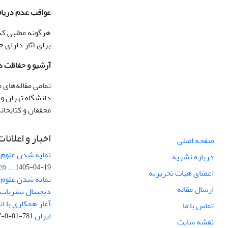
عواقب عدم دریا
هرگونه مطلبی که
برای آثار دارای ح
آرشیو و حفاظت د
تمامی مقاله‌های
دانشگاه تهران و 
محققان و کتابخان
اخبار و اعلانات
صفحه اصلی
نمایه شدن علوم ز
درباره نشریه
n ...
1405-04-19
اعضای هیات تحریریه
نمایه شدن علوم 
ارسال مقاله
دیجیتال نشریات .
آغاز همکاری با ا
تماس با ما
ایران
781-01-0-217
نقشه سایت