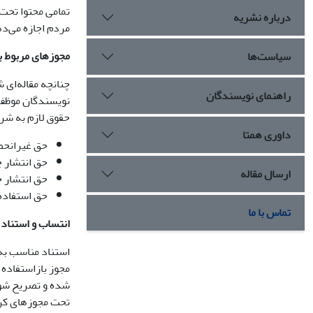
تمامی محتوا تحت مجوز 4.0
درباره نشریه
مردم اجازه می‌ده
مجوزهای مربوط ب
سیاست‌ها
چنانچه مقاله‌ای
راهنمای نویسندگان
نویسندگان موظف‌ا
حقوق لازم به شر
داوری همتا
حق غیرانحصا
حق انتشار چ
ارسال مقاله
حق انتشار ج
حق استفاده 
تماس با ما
انتساب و استناد
استناد مناسب به 
مجوز بازاستفاده 
شده و تصریح شود 
تحت مجوزهای کریت