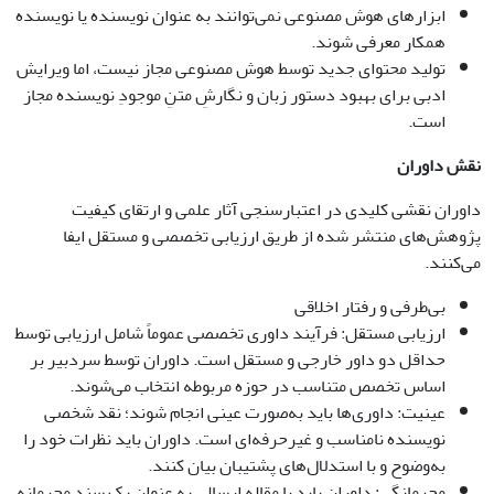
ابزارهای هوش مصنوعی نمی‌توانند به عنوان نویسنده یا نویسنده
همکار معرفی شوند.
تولید محتوای جدید توسط هوش مصنوعی مجاز نیست، اما ویرایش
ادبی برای بهبود دستور زبان و نگارشِ متنِ موجودِ نویسنده مجاز
است.
نقش داوران
داوران نقشی کلیدی در اعتبارسنجی آثار علمی و ارتقای کیفیت
پژوهش‌های منتشر شده از طریق ارزیابی تخصصی و مستقل ایفا
می‌کنند.
بی‌طرفی و رفتار اخلاقی
ارزیابی مستقل: فرآیند داوری تخصصی عموماً شامل ارزیابی توسط
حداقل دو داور خارجی و مستقل است. داوران توسط سردبیر بر
اساس تخصص متناسب در حوزه مربوطه انتخاب می‌شوند.
عینیت: داوری‌ها باید به‌صورت عینی انجام شوند؛ نقد شخصی
نویسنده نامناسب و غیرحرفه‌ای است. داوران باید نظرات خود را
به‌وضوح و با استدلال‌های پشتیبان بیان کنند.
محرمانگی: داوران باید با مقاله ارسالی به عنوان یک سند محرمانه