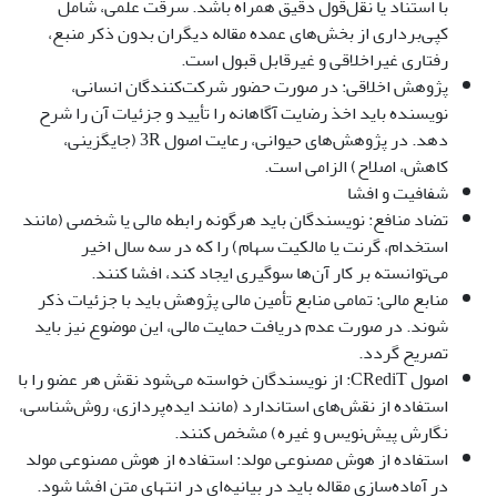
با استناد یا نقل‌قول دقیق همراه باشد. سرقت علمی، شامل
کپی‌برداری از بخش‌های عمده مقاله دیگران بدون ذکر منبع،
رفتاری غیراخلاقی و غیرقابل قبول است.
پژوهش اخلاقی: در صورت حضور شرکت‌کنندگان انسانی،
نویسنده باید اخذ رضایت آگاهانه را تأیید و جزئیات آن را شرح
دهد. در پژوهش‌های حیوانی، رعایت اصول 3R (جایگزینی،
کاهش، اصلاح) الزامی است.
شفافیت و افشا
تضاد منافع: نویسندگان باید هرگونه رابطه مالی یا شخصی (مانند
استخدام، گرنت یا مالکیت سهام) را که در سه سال اخیر
می‌توانسته بر کار آن‌ها سوگیری ایجاد کند، افشا کنند.
منابع مالی: تمامی منابع تأمین مالی پژوهش باید با جزئیات ذکر
شوند. در صورت عدم دریافت حمایت مالی، این موضوع نیز باید
تصریح گردد.
اصول CRediT: از نویسندگان خواسته می‌شود نقش هر عضو را با
استفاده از نقش‌های استاندارد (مانند ایده‌پردازی، روش‌شناسی،
نگارش پیش‌نویس و غیره) مشخص کنند.
استفاده از هوش مصنوعی مولد: استفاده از هوش مصنوعی مولد
در آماده‌سازی مقاله باید در بیانیه‌ای در انتهای متن افشا شود.