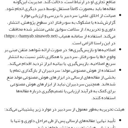
منافع تجاری او در ارتباط است، دخالت کند. مدیریت این‌گونه
مقاله‌ها باید به‌صورت کاملاً مستقل توسط دبیر دیگری انجام شود.
صیانت از اخلاق علمی: سردبیر با بررسی و ارزیابی موارد
گزارش‌شده یا مشکوک به سوء‌رفتار (در سطوح پژوهش، انتشار،
داوری و تحریریه)، از سلامت سوابق علمی منتشر شده محافظت
می‌کند. استفاده از سامانه همیاب (https://hamyab.sinaweb.net)
در این راستا الزامی است.
اصلاحیه‌ها و بازپس‌گیری‌ها: در صورت ارائه شواهد متقن مبنی بر
وقوع خطا یا سوء‌رفتار، سردبیر با همکاری ناشر نسبت به انتشار
سریع اصلاحیه، بازپس‌گیری، یا بیانیه ابراز تردید اقدام می‌کند.
استفاده از هوش مصنوعی مولد: سردبیران از بارگذاری تمام یا
بخشی از مقاله‌های ارسالی در ابزارهای هوش مصنوعی مولد منع
شده‌اند. همچنین سردبیران نباید از ابزارهای هوش مصنوعی
برای کمک به فرآیند ارزیابی یا تصمیم‌گیری درباره مقاله‌ها
استفاده کنند.
هیئت تحریریه به‌طور معمول از سردبیر در موارد زیر پشتیبانی می‌کند:
تأیید نهایی: مقاله‌های ارسالی پس از طی مراحل داوری و تنها با
تأیید نهایی هیئت تحریریه منتشر خواهند شد.