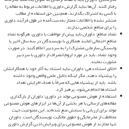
رفتار کنند. آن‌ها نباید گزارش داوری یا اطلاعات مربوط به مقاله را
با کسی به اشتراک بگذارند، همچنین حق استفاده از مطالب
منتشر نشده یا اطلاعات ممتاز به‌دست‌آمده در طول فرآیند داوری
را برای منافع شخصی ندارند.
تضاد منافع: داوران باید پیش از موافقت با داوری، هرگونه تضاد
منافع احتمالی (مانند همکاری با نویسندگان در سه سال اخیر یا
وابستگی سازمانی مشترک) را به سردبیر اعلام کنند. در صورت
وجود تضاد، باید در مورد لزوم انصراف از داوری با سردبیر
مشورت نمایند.
اخلاق استناددهی: داوران نباید استناد به آثار خود یا همکارانشان
را پیشنهاد دهند، مگر اینکه دلایل علمی واقعی وجود داشته
باشد. باید از پیشنهادهایی که صرفاً با هدف افزایش تعداد
استنادها انجام می‌شود، پرهیز کرد.
استفاده از هوش مصنوعی مولد در داوری: داوران از بارگذاری
مقاله‌های ارسالی یا هر بخشی از آن‌ها در ابزارهای هوش مصنوعی
مولد برای ارزیابی یا سنجش منع شده‌اند. این ممنوعیت جهت
محافظت از محرمانگی و حقوق مالکیت نویسندگان است. داوران
تنها مجازند از هوش مصنوعی برای ویرایش ادبی گزارش داوری