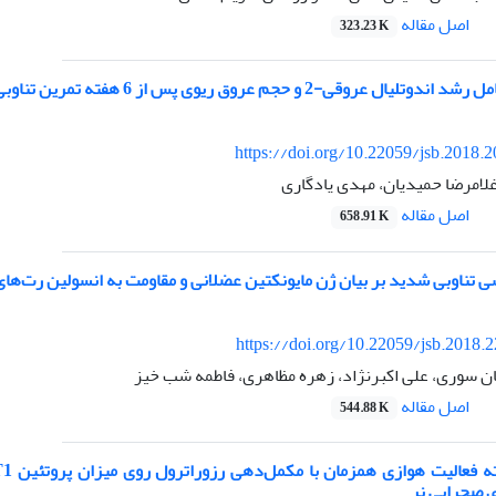
اصل مقاله
323.23 K
عروقی-2 و حجم عروق ریوی پس از 6 هفته تمرین تناوبی شدید
https://doi.org/10.22059/jsb.2018.
غلامرضا حمیدیان، مهدی یادگاری
اصل مقاله
658.91 K
ی تناوبی شدید بر بیان ژن مایونکتین عضلانی و مقاومت به انسولین رت‌های ن
https://doi.org/10.22059/jsb.2018.
ان سوری، علی اکبرنژاد، زهره مظاهری، فاطمه شب خیز
اصل مقاله
544.88 K
 صحرایی نر