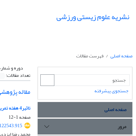
نشریه علوم زیستی ورزشی
صفحه اصلی
فهرست مقالات
دوره و شماره
تعداد مقالات:
مقاله پژوهشی
جستجوی پیشرفته
تاثیر4 هفته تمرین تناوبی با شدت بالا بربیان ژن کانال کلسیمی گیرنده های رایانودین(RyR2) ، SERCA2a و فسفولامبان قلب رت های نر دیابتی
صفحه اصلی
صفحه
1-12
.122543.915
مرور
محمد رضا ایزدی،