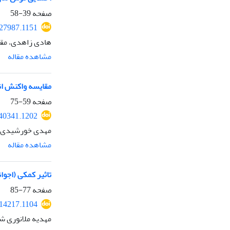
صفحه
39-58
227987.1151
هادی زاهدی، مق
مشاهده مقاله
مقایسه واکنش ان
صفحه
59-75
240341.1202
مهدی خورشیدی ح
مشاهده مقاله
تاثیر کمکی (اجوانتی) تم
صفحه
77-85
214217.1104
مهدیه ملانوری ش