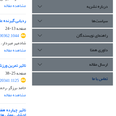
مشاهده مقاله
درباره نشریه
ردیابی گیرنده عامل رشد اندوتلیال 
سیاست‌ها
صفحه
13-24
راهنمای نویسندگان
200362.1044
شادمهر میردار، 
داوری همتا
مشاهده مقاله
ارسال مقاله
تاثیر تمرین ورزش
صفحه
25-38
تماس با ما
220341.1125
حامد برزگر، رحم
مشاهده مقاله
احشایی موش های