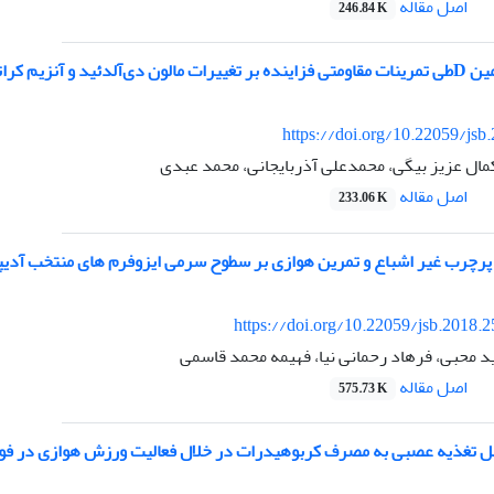
اصل مقاله
246.84 K
از در مردان تمرین‌نکرده
https://doi.org/10.22059/jsb
مال عزیز بیگی، محمدعلی آذربایجانی، محمد عبدی
اصل مقاله
233.06 K
 پرچرب غیر اشباع و تمرین هوازی بر سطوح سرمی ایزوفرم های منتخب آدیپو
https://doi.org/10.22059/jsb.2018.
د محبی، فرهاد رحمانی نیا، فهیمه محمد قاسمی
اصل مقاله
575.73 K
ل تغذیه عصبی به مصرف کربوهیدرات در خلال فعالیت ورزش هوازی در فو