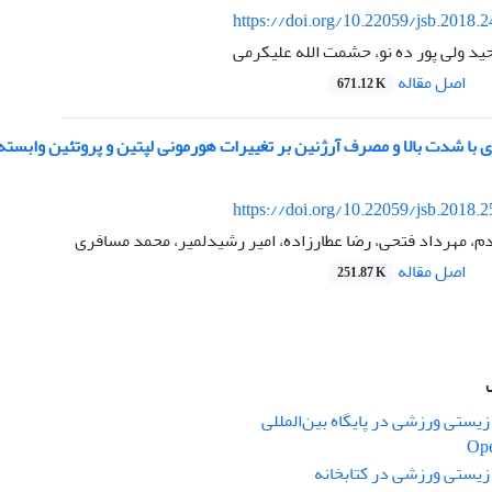
https://doi.org/10.22059/jsb.2018.
ید ولی پور ده نو، حشمت الله علیکرمی
اصل مقاله
671.12 K
ی با شدت بالا و مصرف آرژنین بر تغییرات هورمونی لپتین و پروتئین وابسته
https://doi.org/10.22059/jsb.2018.
م، مهرداد فتحی، رضا عطارزاده، امیر رشیدلمیر، محمد مسافری
اصل مقاله
251.87 K
یستی ورزشی در پایگاه بین‌المللی
Ope
زیستی ورزشی در کتابخانه