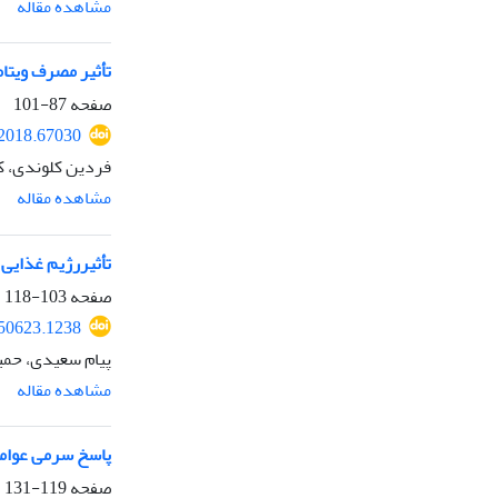
مشاهده مقاله
تأثیر مصرف ویتامین Dطی تمرینات مقاومتی فزاینده بر تغییرات مالون دی‌آلدئید و آنزیم کراتین‌کین
صفحه
87-101
.2018.67030
فردین کلوندی، ک
مشاهده مقاله
تأثیررژیم غذایی
صفحه
103-118
250623.1238
پیام سعیدی، حمی
مشاهده مقاله
پاسخ سرمی عوام
صفحه
119-131