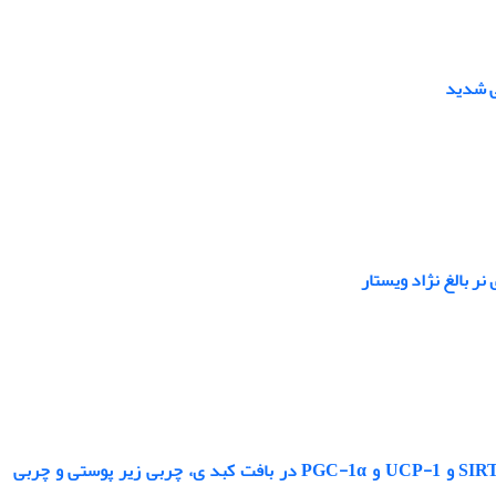
ر بالغ نژاد ویستار
تاثیر چهارده هفته فعالیت هوازی همزمان با مکمل‌دهی رزوراترول روی میزان پروتئین SIRT1 و UCP-1 و PGC-1α در بافت کبد ی، چربی زیر پوستی و چربی