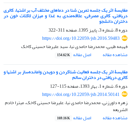
مقایسۀ اثر یک جلسه تمرین شنا در دماهای مختلف آب بر اشتها، کالری
دریافتی، کالری مصرفی، علاقه‌مندی به غذا و میزان لاکتات خون در
دختران دانشجو
دوره 8، شماره 3، پاییز 1395، صفحه
311-322
https://doi.org/10.22059/jsb.2016.59483
فهیمه طیبی، محمدرضا حامدی نیا، سید علیرضا حسینی کاخک
اصل مقاله
مشاهده مقاله
154.62 K
مقایسۀ اثر یک جلسه فعالیت شناکردن و دویدن وامانده‌ساز بر اشتها و
کالری دریافتی در دختران سالم
دوره 6، شماره 1، بهار 1393، صفحه
115-127
https://doi.org/10.22059/jsb.2014.50141
زهره داورزنی، محمدرضا حامدی نیا، علیرضا حسینی کاخک، میترا خادم
الشریعه
اصل مقاله
مشاهده مقاله
169.16 K