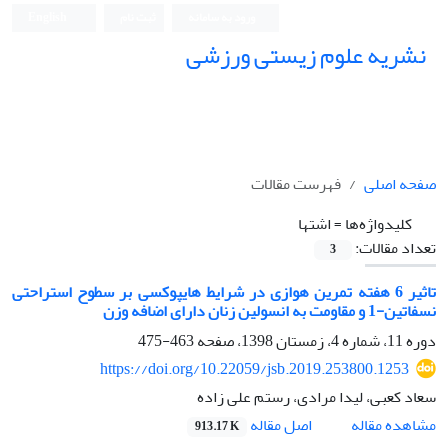
ورود به سامانه
ثبت نام
English
نشریه علوم زیستی ورزشی
صفحه اصلی
فهرست مقالات
کلیدواژه‌ها =
اشتها
تعداد مقالات:
3
تاثیر 6 هفته تمرین هوازی در شرایط هایپوکسی بر سطوح استراحتی
نسفاتین-1 و مقاومت به انسولین زنان دارای اضافه وزن
دوره 11، شماره 4، زمستان 1398، صفحه
463-475
https://doi.org/10.22059/jsb.2019.253800.1253
سعاد کعبی، لیدا مرادی، رستم علی زاده
اصل مقاله
مشاهده مقاله
913.17 K