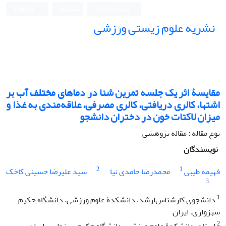
ورود به سامانه
ثبت نام
English
نشریه علوم زیستی ورزشی
مقایسۀ اثر یک جلسه تمرین شنا در دماهای مختلف آب بر
اشتها، کالری دریافتی، کالری مصرفی، علاقه‌مندی به غذا و
میزان لاکتات خون در دختران دانشجو
نوع مقاله : مقاله پژوهشی
نویسندگان
2
1
فهیمه طیبی
محمدرضا حامدی نیا
سید علیرضا حسینی کاخک
3
1
دانشجوی کارشناس‌ارشد، دانشکدۀ علوم ورزشی، دانشگاه حکیم
سبزواری، ایران
2