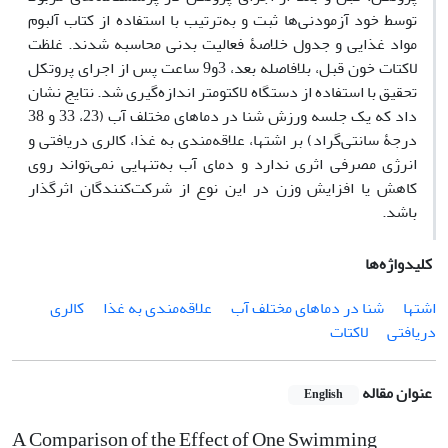
توسط خود آزمودنی‌ها ثبت و به‌ترتیب با استفاده از کتاب آلبوم
مواد غذایی و جدول خلاصۀ فعالیت بدنی محاسبه شدند. غلظت
لاکتات خون قبل، بلافاصله بعد، 3و9 ساعت پس از اجرای پروتکل
تحقیق با استفاده از دستگاه لاکتومتر اندازه‌گیری شد. نتایج نشان
داد که یک جلسه ورزش شنا در دماهای مختلف آب (23، 33 و 38
درجۀ سانتی‌گراد) بر اشتها، علاقه‌مندی به غذا، کالری دریافتی و
انرژی مصرفی اثری ندارد و دمای آب به‌تنهایی نمی‌تواند روی
کاهش یا افزایش وزن در این نوع از شرکت‌کنندگان اثرگذار
باشد.
کلیدواژه‌ها
اشتها
شنا در دماهای مختلف آب
علاقه‌مندی به غذا
کالری
دریافتی
لاکتات
عنوان مقاله
English
A Comparison of the Effect of One Swimming