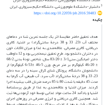
استاد، دانشکدۀ علوم ورزشی، دانشگاه حکیم سبزواری، ایران
3
دانشیار-دانشکدۀ علوم ورزشی، دانشگاه حکیم سبزواری، ایران
https://doi.org/10.22059/jsb.2016.59483
چکیده
هدف تحقیق حاضر مقایسۀ اثر یک جلسه تمرین شنا در دماهای
مختلف آب (23، 33 و 38 درجۀ سانتی‌گراد) بر اشتها، کالری
دریافتی، کالری مصرفی، علاقه‌مندی به غذا و میزان لاکتات خون
در دختران دانشجو بود. طرح تحقیق نیمه‌تجربی بود و 12 داوطلب
دختر (میانگین سنی3/1 ± 83/20 سال، شاخص تودۀ بدنی 68/2
± 46/20 کیلوگرم بر متر مربع، وزن 46/5 ±6/53 کیلوگرم) از
دانشجویان دانشگاه، پروتکل شنای کرال سینه را در سه دمای
23، 33 و 38 درجۀ سانتی‌گراد (آب سرد، آب طبیعی، آب گرم) به
مدت 45 دقیقه با شدت 80 تا 85 درصد ضربان قلب بیشینه اجرا
کردند. میزان اشتها و علاقه‌مندی به غذا از طریق پرسشنامۀ
اشتها و یادآمد 24 ساعت مواد غذایی توسط خود آزمودنی‌ها ثبت
شد. همچنین کالری دریافتی و انرژی مصرفی در روزهای اجرای
پروتکل، قبل و بعد از اجرای پروتکل در پرسشنامه‌های مربوط