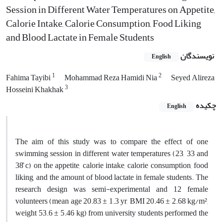
Session in Different Water Temperatures on Appetite,
Calorie Intake, Calorie Consumption, Food Liking
and Blood Lactate in Female Students
نویسندگان
English
1
2
Fahima Tayibi
Mohammad Reza Hamidi Nia
Seyed Alireza
3
Hosseini Khakhak
چکیده
English
The aim of this study was to compare the effect of one
swimming session in different water temperatures (23, 33 and
38̊ c) on the appetite, calorie intake, calorie consumption, food
liking, and the amount of blood lactate in female students. The
research design was semi-experimental and 12 female
volunteers (mean age 20.83 ± 1.3 yr, BMI 20.46 ± 2.68 kg/m²,
weight 53.6 ± 5.46 kg) from university students performed the