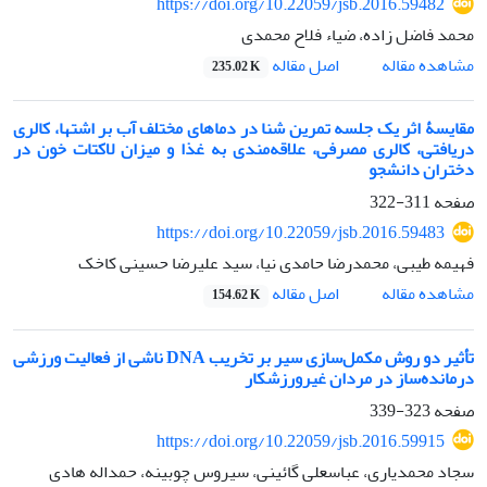
https://doi.org/10.22059/jsb.2016.59482
محمد فاضل زاده، ضیاء فلاح محمدی
اصل مقاله
مشاهده مقاله
235.02 K
مقایسۀ اثر یک جلسه تمرین شنا در دماهای مختلف آب بر اشتها، کالری
دریافتی، کالری مصرفی، علاقه‌مندی به غذا و میزان لاکتات خون در
دختران دانشجو
صفحه
311-322
https://doi.org/10.22059/jsb.2016.59483
فهیمه طیبی، محمدرضا حامدی نیا، سید علیرضا حسینی کاخک
اصل مقاله
مشاهده مقاله
154.62 K
تأثیر دو روش مکمل‌سازی سیر بر تخریب DNA ناشی از فعالیت ورزشی
درمانده‌ساز در مردان غیرورزشکار
صفحه
323-339
https://doi.org/10.22059/jsb.2016.59915
سجاد محمدیاری، عباسعلی گائینی، سیروس چوبینه، حمداله هادی