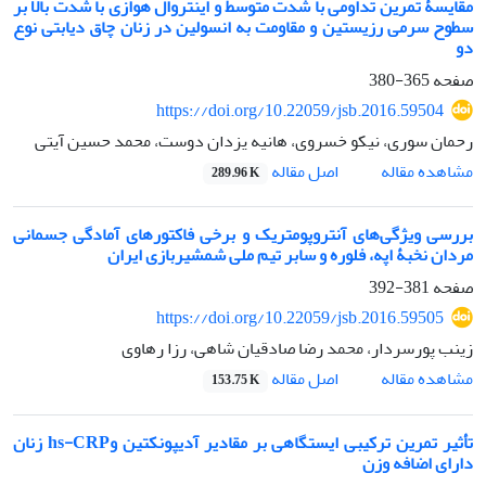
مقایسۀ تمرین تداومی با شدت متوسط و اینتروال هوازی با شدت بالا بر
سطوح سرمی رزیستین و مقاومت به انسولین در زنان چاق دیابتی نوع
دو
صفحه
365-380
https://doi.org/10.22059/jsb.2016.59504
رحمان سوری، نیکو خسروی، هانیه یزدان دوست، محمد حسین آیتی
اصل مقاله
مشاهده مقاله
289.96 K
بررسی ویژگی‌های آنتروپومتریک و برخی فاکتورهای آمادگی جسمانی
مردان نخبۀ اپه، فلوره و سابر تیم ملی شمشیربازی ایران
صفحه
381-392
https://doi.org/10.22059/jsb.2016.59505
زینب پورسردار، محمد رضا صادقیان شاهی، رزا رهاوی
اصل مقاله
مشاهده مقاله
153.75 K
تأثیر تمرین ترکیبی ایستگاهی بر مقادیر آدیپونکتین وhs-CRP زنان
دارای اضافه وزن