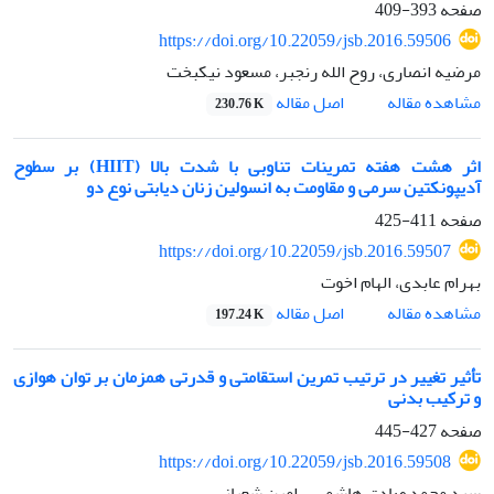
صفحه
393-409
https://doi.org/10.22059/jsb.2016.59506
مرضیه انصاری، روح الله رنجبر، مسعود نیکبخت
اصل مقاله
مشاهده مقاله
230.76 K
اثر هشت هفته تمرینات تناوبی با شدت بالا (HIIT) بر سطوح
آدیپونکتین سرمی و مقاومت به انسولین زنان دیابتی نوع دو
صفحه
411-425
https://doi.org/10.22059/jsb.2016.59507
بهرام عابدی، الهام اخوت
اصل مقاله
مشاهده مقاله
197.24 K
تأثیر تغییر در ترتیب تمرین استقامتی و قدرتی همزمان بر توان هوازی
و ترکیب بدنی
صفحه
427-445
https://doi.org/10.22059/jsb.2016.59508
سید محمد صادق هاشمی، رامین شعبانی