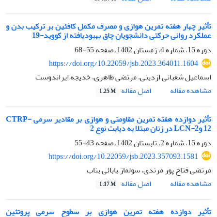
تأثیر چهار هفته تمرین هوازی و مصرف مکمل کافئین بر ترکیب بدن و
عملکرد روانی حرکتی دانشجویان چاق بهبودیافته از کووید-19
دوره 15، شماره 4، زمستان 1402، صفحه
55-68
https://doi.org/10.22059/jsb.2023.364011.1604
اسماعیل شعبانی ازدینی، مرتضی طاهری، خدیجه ایراندوست
اصل مقاله
مشاهده مقاله
1.25 M
تأثیر دوازده هفته تمرین مقاومتی و هوازی بر مقادیر سرمی CTRP-
12 وLCN-2 در زنان مبتلا به دیابت نوع 2
دوره 15، شماره 2، تابستان 1402، صفحه
43-55
https://doi.org/10.22059/jsb.2023.357093.1581
مرتضی فتاح پور مرندی، سولماز بابائی بناب
اصل مقاله
مشاهده مقاله
1.17 M
تأثیر دوازده هفته تمرین هوازی بر سطوح سرمی پروتئین