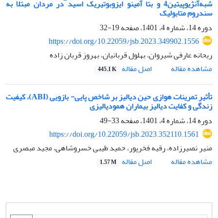
شبه‌آنژیوپیتین4 و بتا آمینو ایزوبوتیریک اسید در مردان مبتلا به
سندروم متابولیک
دوره 14، شماره 4، 1401، صفحه
19-32
https://doi.org/10.22059/jsb.2023.349902.1556
ریحانه عارفی شیروان، بهلول قربانیان، بهروز قربان زاده
اصل مقاله
مشاهده مقاله
445.1 K
تأثیر تمرینات هوازی حین دیالیز بر شاخص پایی- بازویی (ABI)، کیفیت
زندگی و کفایت دیالیز بیماران همودیالیزی
دوره 14، شماره 4، 1401، صفحه
33-49
https://doi.org/10.22059/jsb.2023.352110.1561
منیر نصیرزاده، رقیه فخرپور، حمید طیبی خسروشاهی، مجید مبصری
اصل مقاله
مشاهده مقاله
1.57 M