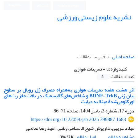
ورود به سامانه
ثبت نام
English
نشریه علوم زیستی ورزشی
صفحه اصلی
فهرست مقالات
کلیدواژه‌ها =
تمرینات هوازی
تعداد مقالات:
5
اثر هشت هفته تمرینات هوازی به‌همراه مصرف ژل رویال بر سطوح
بیان ژنی BDNF، TrkB و شاخص‌های گلایسمیک در بافت مغز رت‌های
اورکتومی‌شدۀ مبتلا به دیابت
دوره 17، شماره 3، پاییز 1404، صفحه
71-86
https://doi.org/10.22059/jsb.2025.399887.1683
میلاد غریبی، داریوش شیخ الاسلامی وطنی، امید رضا صالحی
اصل مقاله
مشاهده مقاله
394.37 K