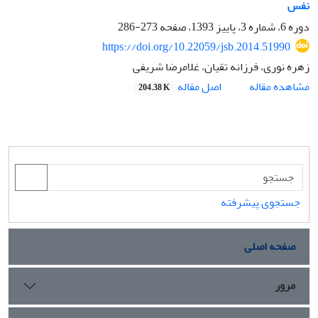
نفس
دوره 6، شماره 3، پاییز 1393، صفحه
273-286
https://doi.org/10.22059/jsb.2014.51990
زهره نوری، فرزانه تقیان، غلامرضا شریفی
اصل مقاله
مشاهده مقاله
204.38 K
جستجوی پیشرفته
صفحه اصلی
مرور