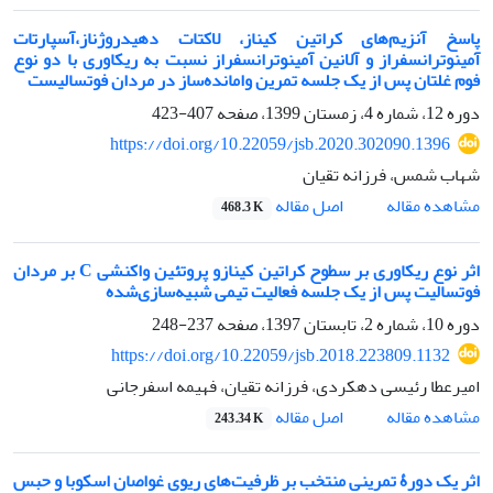
پاسخ آنزیم‌های کراتین کیناز، لاکتات دهیدروژناز،آسپارتات
آمینوترانسفراز و آلانین آمینوترانسفراز نسبت به ریکاوری با دو نوع
فوم غلتان پس از یک جلسه تمرین وامانده‌ساز در مردان فوتسالیست
دوره 12، شماره 4، زمستان 1399، صفحه
407-423
https://doi.org/10.22059/jsb.2020.302090.1396
شهاب شمس، فرزانه تقیان
اصل مقاله
مشاهده مقاله
468.3 K
اثر نوع ریکاوری بر سطوح کراتین کینازو پروتئین واکنشی C بر مردان
فوتسالیت پس از یک جلسه فعالیت تیمی شبیه‌سازی‌شده
دوره 10، شماره 2، تابستان 1397، صفحه
237-248
https://doi.org/10.22059/jsb.2018.223809.1132
امیرعطا رئیسی دهکردی، فرزانه تقیان، فهیمه اسفرجانی
اصل مقاله
مشاهده مقاله
243.34 K
اثر یک دورۀ تمرینی منتخب بر ظرفیت‌های ریوی غواصان اسکوبا و حبس