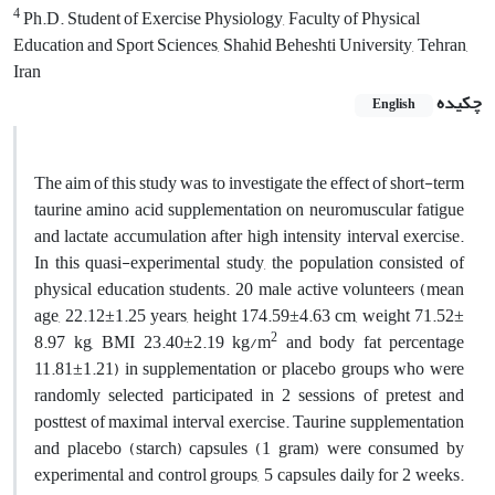
4
Ph.D. Student of Exercise Physiology, Faculty of Physical
Education and Sport Sciences, Shahid Beheshti University, Tehran,
Iran
چکیده
English
The aim of this study was to investigate the effect of short-term
taurine amino acid supplementation on neuromuscular fatigue
and lactate accumulation after high intensity interval exercise.
In this quasi-experimental study, the population consisted of
physical education students. 20 male active volunteers (mean
age, 22.12±1.25 years, height 174.59±4.63 cm, weight 71.52±
2
8.97 kg, BMI 23.40±2.19 kg/m
and body fat percentage
11.81±1.21) in supplementation or placebo groups who were
randomly selected participated in 2 sessions of pretest and
posttest of maximal interval exercise. Taurine supplementation
and placebo (starch) capsules (1 gram) were consumed by
experimental and control groups, 5 capsules daily for 2 weeks.