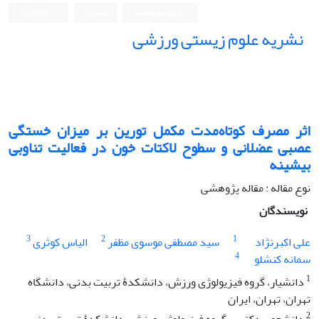
ورود به سامانه
ثبت نام
English
نشریه علوم زیستی ورزشی
اثر مصرف کوتاه‌مدت مکمل تورین بر میزان خستگی
عصبی عضلانی و سطوح لاکتات خون در فعالیت تناوبی
بیشینه
نوع مقاله : مقاله پژوهشی
نویسندگان
3
2
1
علی اکبرنژاد
سید مصطفی موسوی مظفر
الیاس کوثری
4
سمانه کنشلو
1
دانشیار، گروه فیزیولوژی ورزش، دانشکدۀ تربیت بدنی، دانشگاه
تهران، تهران، ایران
2