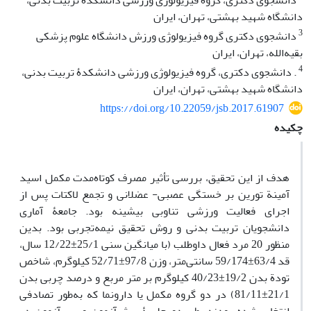
دانشجوی دکتری، گروه فیزیولوژی ورزشی دانشکدۀ تربیت بدنی،
دانشگاه شهید بهشتی، تهران، ایران
3
دانشجوی دکتری گروه فیزیولوژی ورزش دانشگاه علوم پزشکی
بقیه‌الله، تهران، ایران
4
. دانشجوی دکتری، گروه فیزیولوژی ورزشی دانشکدۀ تربیت بدنی،
دانشگاه شهید بهشتی، تهران، ایران
https://doi.org/10.22059/jsb.2017.61907
چکیده
هدف از این تحقیق، بررسی تأثیر مصرف کوتاه‌مدت مکمل اسید
آمینة تورین بر خستگی عصبی- عضلانی و تجمع لاکتات پس از
اجرای فعالیت ورزشی تناوبی بیشینه بود. جامعۀ آماری
دانشجویان تربیت بدنی و روش تحقیق نیمه‌تجربی بود. بدین
منظور 20 مرد فعال داوطلب (با میانگین سنی 25/1±12/22 سال،
قد 63/4±59/174 سانتی‌متر، وزن 97/8±52/71 کیلوگرم، شاخص
تودة بدن 19/2±40/23 کیلوگرم بر متر مربع و درصد چربی بدن
21/1±81/11) در دو گروه مکمل یا دارونما که به‌طور تصادفی