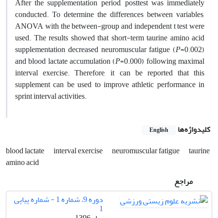
After the supplementation period, posttest was immediately
conducted. To determine the differences between variables,
ANOVA with the between-group and independent t test were
used. The results showed that short-term taurine amino acid
supplementation decreased neuromuscular fatigue (
P
=0.002)
and blood lactate accumulation (
P
=0.000) following maximal
interval exercise. Therefore, it can be reported that this
supplement can be used to improve athletic performance in
sprint interval activities.
کلیدواژه‌ها
English
blood lactate
interval exercise
neuromuscular fatigue
taurine
amino acid
مراجع
دوره 9، شماره 1 - شماره پیاپی
1
بهار 1396