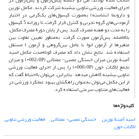
انتخاب شده بودند، طی دو جلسۀ پیش‌آزمون و پس‌آزمون در
اجرای فعالیت ورزشی تناوبی بیشینه شرکت کردند. مکمل تورین
و دارونما (نشاسته) به‌صورت کپسول‌های یک‌گرمی در اختیار
آزمودنی‌های گروه تجربی و کنترل قرار گرفت، تا روزانه 5 کپسول
را به مدت دو هفته مصرف کنند. پس از پایان دورۀ مصرف مکمل،
بلافاصله، پس‌آزمون صورت گرفت. به‌منظور تعیین تفاوت بین
متغیرها از آزمون انوا با عامل بین‌گروهی و آزمون t مستقل
استفاده شد. نتایج نشان داد که مصرف کوتاه‌مدت مکمل اسید
آمینۀ تورین میزان خستگی عصبی- عضلانی (002/0P=) و میزان
تجمع لاکتات خون (000/0P=) را پس از اجرای فعالیت ورزشی
تناوبی بیشینه کاهش می­دهد. بنابراین، می‌توان بااحتیاط گفت که
از این مکمل می‌توان به‌عنوان راهگشای بهبود عملکرد ورزشی در
فعالیت‌های متناوب سرعتی استفاده کرد.
کلیدواژه‌ها
اسید آمینۀ تورین
خستگی عصبی- عضلانی
فعالیت ورزشی تناوبی
لاکتات خون