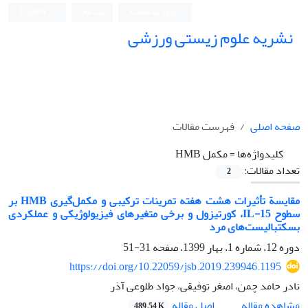
ورود به سامانه
ثبت نام
English
نشریه علوم زیستی ورزشی
صفحه اصلی
فهرست مقالات
کلیدواژه‌ها =
مکمل HMB
تعداد مقالات:
2
مقایسة تأثیرات هشت هفته تمرینات ترکیبی و مکمل‌گیری HMB بر
سطوح IL-15، کورتیزول و برخی متغیرهای فیزیولوژیکی و عملکردی
بسکتبالیست‌های مرد
دوره 12، شماره 1، بهار 1399، صفحه
31-51
https://doi.org/10.22059/jsb.2019.239946.1195
نادر حامد چمن، اصغر توفیقی، جواد طلوعی آذر
اصل مقاله
مشاهده مقاله
489.54 K