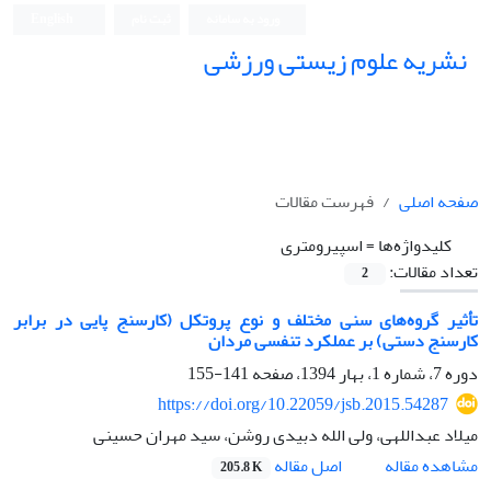
ورود به سامانه
ثبت نام
English
نشریه علوم زیستی ورزشی
صفحه اصلی
فهرست مقالات
کلیدواژه‌ها =
اسپیرومتری
تعداد مقالات:
2
تأثیر گروه‌های سنی مختلف و نوع پروتکل (کارسنج پایی در برابر
کارسنج دستی) بر عملکرد تنفسی مردان
دوره 7، شماره 1، بهار 1394، صفحه
141-155
https://doi.org/10.22059/jsb.2015.54287
میلاد عبداللهی، ولی الله دبیدی روشن، سید مهران حسینی
اصل مقاله
مشاهده مقاله
205.8 K