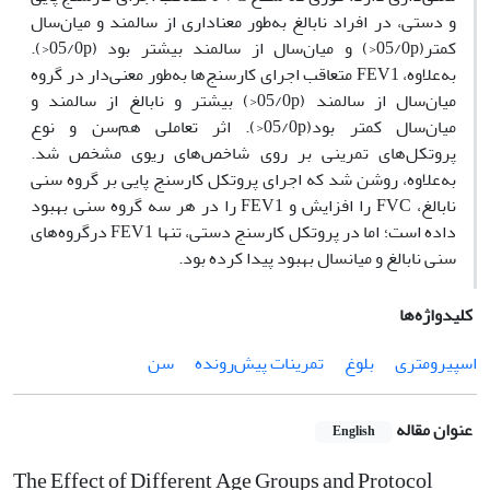
و دستی، در افراد نابالغ به‌طور معناداری از سالمند و میان‌سال
کمتر(05/0p<) و میان‌سال از سالمند بیشتر بود (05/0p<).
به‌علاوه، FEV1 متعاقب اجرای کارسنج‌ها به‌طور معنی‌دار در گروه
میان‌سال از سالمند (05/0p<) بیشتر و نابالغ از سالمند و
میان‌سال کمتر بود(05/0p<). اثر تعاملی هم‌سن و نوع
پروتکل‌های تمرینی بر روی شاخص‌های ریوی مشخص شد.
به‌علاوه، روشن شد که اجرای پروتکل کارسنج پایی بر گروه سنی
نابالغ، FVC را افزایش و FEV1 را در هر سه گروه سنی بهبود
داده است؛ اما در پروتکل کارسنج دستی، تنها FEV1 درگروه‌های
سنی نابالغ و میانسال بهبود پیدا کرده بود.
کلیدواژه‌ها
اسپیرومتری
بلوغ
تمرینات پیش‌رونده
سن
عنوان مقاله
English
The Effect of Different Age Groups and Protocol