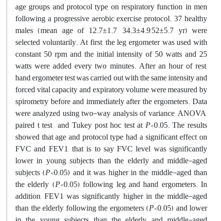
age groups and protocol type on respiratory function in men
following a progressive aerobic exercise protocol. 37 healthy
males (mean age of 12.7±1.7, 34.3±4.9,52±5.7 yr) were
selected voluntarily. At first, the leg ergometer was used with
constant 50 rpm and the initial intensity of 50 watts and 25
watts were added every two minutes. After an hour of rest,
hand ergometer test was carried out with the same intensity and
forced vital capacity and expiratory volume were measured by
spirometry before and immediately after the ergometers. Data
were analyzed using two-way analysis of variance, ANOVA,
paired t test and Tukey post hoc test at
P
<0.05. The results
showed that age and protocol type had a significant effect on
FVC and FEV1, that is to say FVC level was significantly
lower in young subjects than the elderly and middle-aged
subjects (
P
<0.05) and it was higher in the middle-aged than
the elderly (
P
<0.05) following leg and hand ergometers. In
addition, FEV1 was significantly higher in the middle-aged
than the elderly following the ergometers (
P
<0.05) and lower
in the young subjects than the elderly and middle-aged