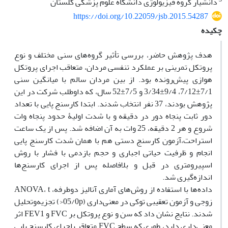
دانشیار گروه فیزیولوژی دانشگاه علوم پزشکی گلستان
https://doi.org/10.22059/jsb.2015.54287
چکیده
هدف پژوهش حاضر، بررسی تأثیر گروه‌های سنی مختلف و نوع
پروتکل تمرینی بر عملکرد تنفسی مردان، متعاقب اجرای پروتکل
هوازی پیش‌رونده بود. از بین مردان سالم با میانگین سنی
7/1±7/12، 9/4±3/34 و 7/5±52 سال، که داوطلب شرکت در این
پژوهش بودند، 37 نفر انتخاب شدند. ابتدا کارسنج پایی با تعداد
دور ثابت پنجاه دور در دقیقه و با شدت اولیۀ حدود پنجاه وات
شروع و هر 2 دقیقه، 25 وات به آن اضافه شد. پس از یک ساعت
استراحت،آزمون کارسنج دستی هم با همان شدت کارسنج پایی
انجام و ظرفیت حیاتی اجباری و حجم بازدمی با فشار با روش
اسپیرومتری در قبل و بلافاصله پس از اجرای کارسنج‌ها
اندازه‌گیری شد.
داده‌‌ها با استفاده از روش‌های آماری آنالیز دوطرفه، ANOVA، t
زوجی و آزمون تعقیبی توکی در معنی‌داری (05/0p<) تجزیه‌‌وتحلیل
شدند. نتایج نشان داد که سن و نوع پروتکل بر FVC و FEV1 اثر
معنی‌داری دارد، طوری‌ که سطح FVC متعاقب اجرای کارسنج پایی