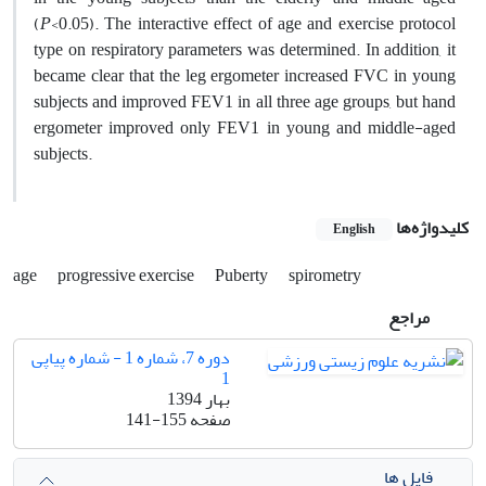
(
P
<0.05). The interactive effect of age and exercise protocol
type on respiratory parameters was determined. In addition, it
became clear that the leg ergometer increased FVC in young
subjects and improved FEV1 in all three age groups, but hand
ergometer improved only FEV1 in young and middle-aged
subjects.
کلیدواژه‌ها
English
age
progressive exercise
Puberty
spirometry
مراجع
دوره 7، شماره 1 - شماره پیاپی
1
بهار 1394
صفحه
141-155
فایل ها