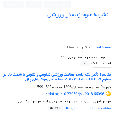
ورود به سامانه
ثبت نام
English
نشریه علوم زیستی ورزشی
صفحه اصلی
فهرست مقالات
نویسنده =
رحیمه مهدی زاده
تعداد مقالات:
2
مقایسۀ تأثیر یک جلسه فعالیت ورزشی تداومی و تناوبی با شدت بالا بر
سطوح TNF-α و VEGF بافت عضلۀ نعلی موش‌های چاق
دوره 9، شماره 4، زمستان 1396، صفحه
587-599
https://doi.org/10.22059/jsb.2018.66096
مریم باقری، علی یونسیان، رحیمه مهدی زاده، مریم نورشاهی
اصل مقاله
مشاهده مقاله
266.03 K