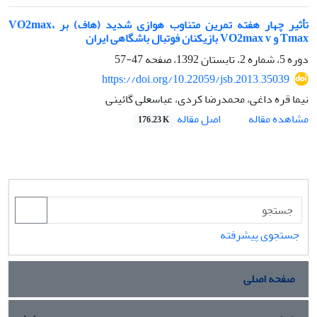
تأثیر چهار هفته تمرین متناوب هوازی شدید (هاف) بر VO2max،
Tmax و VO2max v بازیکنان فوتبال باشگاهی ایران
دوره 5، شماره 2، تابستان 1392، صفحه
47-57
https://doi.org/10.22059/jsb.2013.35039
نیما قره داغی، محمدرضا کردی، عباسعلی گائینی
اصل مقاله
مشاهده مقاله
176.23 K
جستجوی پیشرفته
صفحه اصلی