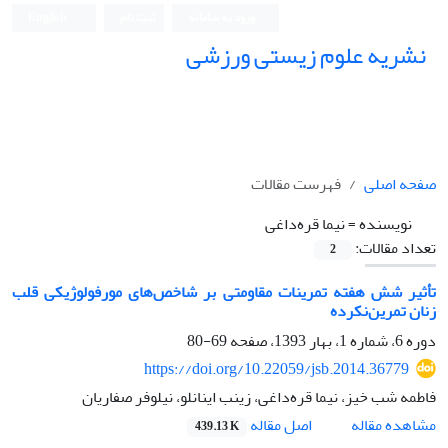
ورود به سامانه
ثبت نام
English
نشریه علوم زیستی ورزشی
صفحه اصلی
فهرست مقالات
نویسنده =
نیما قره‌داغی
تعداد مقالات:
2
تأثیر شش هفته تمرینات مقاومتی بر شاخص‌های مورفولوژیکی قلب
زنان تمرین‌نکرده
دوره 6، شماره 1، بهار 1393، صفحه
69-80
https://doi.org/10.22059/jsb.2014.36779
فاطمه شب خیز، نیما قره‌داغی، زینب اینانلو، نیلوفر صفاریان
اصل مقاله
مشاهده مقاله
439.13 K