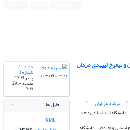
ورود به سامانه
ثبت نام
English
ن و نیمرخ لیپیدی مردان
دوره 12،
شماره 3
پاییز 1399
صفحه
291-
305
4
4
قرشاد غزالیان
فایل ها
،دانشگاه آزاد اسلامی واحد
XML
انسانی و اجتماعی، دانشگاه
اصل مقاله
247.76 K