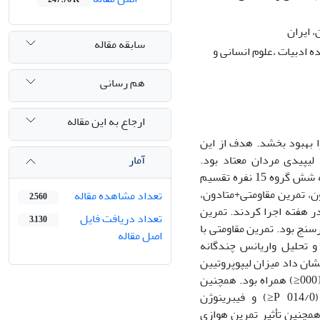
، ایران
سابقه مقاله
 ادبیات ،علوم انسانی و
هم رسانی
ارجاع به این مقاله
ا بهبود بخشد. هدف از این
آمار
لیپیدی مردان معتاد بود.
بدین‌منظور 90 مرد معتاد (3 /4 ±8/36 سال) تحت درمان در زندان به‌صورت تصادفی به شش گروه 15 نفره تقسیم
+کاهش متادون، تمرین مقاومتی+متادون،
تعداد مشاهده مقاله
2,560
دون. گروه‌های تجربی تمرین را به مدت 12 هفته و 3 جلسه در هفته اجرا کردند. تمرین
تعداد دریافت فایل
3,130
روی دوچرخة کارسنج بود. تمرین مقاومتی با
اصل مقاله
 تکرار و 3 ست 70 تا 85 درصد یک تکرار بیشینه بود. دادها با نرم‌افزار SPSS و تحلیل واریانس چندگانه
05≤) تحلیل شدند. یافته‌ها نشان داد میزان لیپوپروتیین
پرچگال (HDL) خون در گروه‌های تمرین نسبت به گروه کنترل با افزایش معنا‌دار (0001/0P≤) همراه بود. همچنین
سطوح لیپوپروتیین کم‌چگال )005/0P≤)، تری‌گلیسرید (008/0P≤)، کلسترول تام (014/0 P≤) و فیبرینوژن
. همچنین تأثیر تمرین هوازی