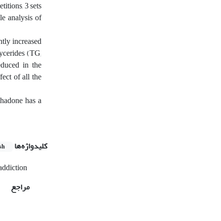
itions, 3 sets
e analysis of
ntly increased
ycerides (TG,
educed in the
ect of all the
ethadone has a
کلیدواژه‌ها
sh
addiction
مراجع