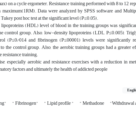
 on a cycle ergometer. Resistance training performed with 8 to 12 repet
on maximum(1RM). Data were analyzed by SPSS software and Multipl
ey post hoc test at the significant level (P≤0.05).
lipoproteins (HDL) level of blood in the training groups was significa
 control group. Also, low-density lipoproteins (LDL, P≤0.005), Trigl
rol (P≤0/014 and fibrinogen (P≤00001) levels were significantly r
o the control group. Also, the aerobic training groups had a greater eff
 resistance training.
ise, especially aerobic and resistance exercises with a reduction in m
atory factors and ultimately the health of addicted people
Engli
ing"
" Fibrinogen"
" Lipid profile "
" Methadone
"Withdrawal 