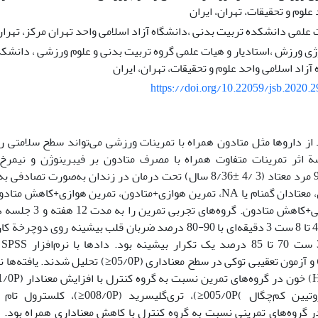
علوم و تحقیقات، تهران، ایران
 علمی دانشکده تربیت بدنی ،دانشگاه آزاد اسلامی واحد تهران مرکز، تهران
ی ورزش ،استادیار و هیات علمی گروه تربیت بدنی و علوم ورزشی ، دانشکده
آزاد اسلامی واحد علوم و تحقیقات، تهران، ایران
https://doi.org/10.22059/jsb.2020.
 از داروها مثل متادون همراه با تمرینات ورزشی می‌تواند سطح سلامتی ر
سة اثر تمرینات متفاوت همراه با مصرف متادون بر فیبرینوژن و نیمرخ 
شدند: کنترل، معتادان گمنام یا NA، تمرین هوازی+متادون، تمرین هوازی
تمرین مقاومتی+کاهش متا
هوازی شامل 4 تا 8 ست 3 دقیقه‌ای با 90-80 درصد ضربان قلب بیشینه 
12
(MANOVA) و آزمون تعقیبی توکی در سطح معنا‌داری (/0P
0001≤)در گروه‌های تمرینی نسبت به گروه کنترل با کاهش معنا‌داری همراه بود