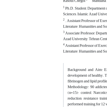
Rasoul Chegol
Mandana 
1
Ph.D. Student, Department of
Sciences, Islamic Azad Univer
2
. Assistant Professor of Exe
Literature, Humanities and So
3
Associate Professor, Departm
Azad University, Tehran Centr
4
Assistant Professor of Exerc
Literature, Humanities and So
Background and Aim: Effe
development of healthy. Th
fibrinogen and lipid profil
Methodology: 90 addicted
(n=15): control, Narcot
reduction, resistance tra
performed training for 12 w