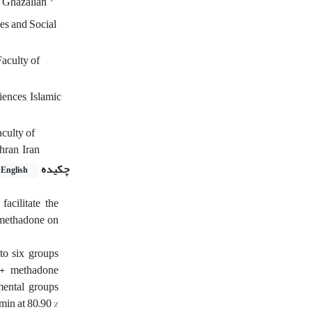
 Ghazalian
es and Social
Faculty of
ences, Islamic
culty of
hran, Iran
چکیده
English
acilitate the
h methadone on
to six groups
g + methadone
mental groups
min at 80–90 %