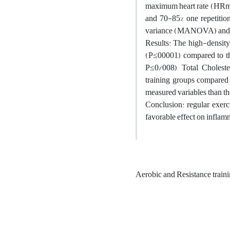
maximum heart rate (HRmax)
and 70-85% one repetiti
variance (MANOVA) and Tuk
Results: The high-density 
(P≤00001) compared to the
P≤0/008), Total Choleste
training groups compared t
measured variables than the
Conclusion: regular exerc
favorable effect on inflamm
Aerobic and Resistance train