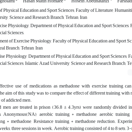
gholami
Hasan Matin Homaee
Hosein Abednatanzi
Farshad
 Physical Education and Sport Sciences, Faculty of Literature, Humaniti
sity, Science and Research Branch, Tehran, Iran
rcise Physiology, Department of Physical Education and Sport Sciences, 
cial Sciences,
ent of Exercise Physiology, Faculty of Physical Education and Sport Sci
al Branch, Tehran, Iran
ise Physiology, Department of Physical Education and Sport Sciences, Fa
cial Sciences, Islamic Azad University, Science and Research Branch, Te
ctive use of medications as methadone with exercise training can f
e aim of this study was to compare the effect of different training wit
e of addicted men.
 men are treated in prison (36.8 ± 4.3yrs) were randomly divided in
ics Anonymous(NA), aerobic training + methadone, aerobic trainin
ining + methadone, Resistance training + methadone reduction. Experi
eeks, three sessions in week. Aerobic training consisted of 4 to 8 sets, 3-