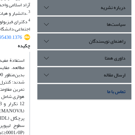
آزاد اسلامی واحد 
درباره نشریه
3
،دانشیار و هیات
4
دکترای فیزیولوژ
سیاست‌ها
اجتماعی،دانشگاه 
295430.1376
راهنمای نویسندگان
چکیده
داوری همتا
استفادة مفید
مطالعه، مقای
ارسال مقاله
تماس با ما
(/0P