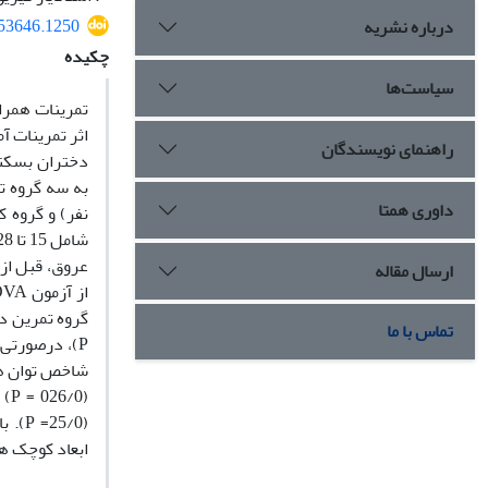
253646.1250
درباره نشریه
چکیده
سیاست‌ها
تمرینات همرا
اثر تمرینات آ
راهنمای نویسندگان
داوری همتا
عروق، قبل از 
ارسال مقاله
تماس با ما
شاخص توان هو
(0
(5/0
ابعاد کوچک هم