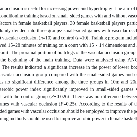
ar occlusion is useful for increasing power and hypertrophy. The aim of 
of conditioning training based on small-sided games with and without vasc
actors in female basketball players. 30 female basketball players partic
domly divided into three groups: small-sided games with vascular occl
 vascular occlusion (
n
=10) and control (
n
=10). Training program includ
ved 15-28 minutes of training on a court with 15 × 14 dimensions and 
 court. The proximal portion of both legs of the vascular occlusion grou
e the beginning of the main training. Data were analyzed using A
. The results indicated a significant increase in the power of lower b
ascular occlusion group compared with the small-sided games and c
as no significant difference among the three groups in 10m and 2
robic power index significantly improved in small-sided games w
 with the control group (
P
=0.026). There was no difference betwee
mes with vascular occlusion (
P
=0.25). According to the results of thi
sided games with vascular occlusion should be employed to improve the 
ning methods should be used to improve aerobic power in female basketb