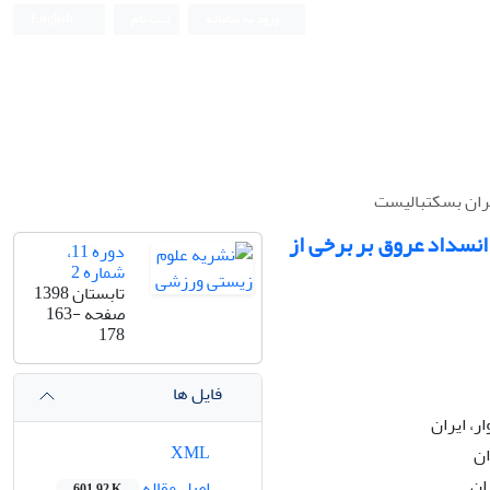
ورود به سامانه
ثبت نام
English
تران بسکتبالیست
انسداد عروق بر برخی از
دوره 11،
شماره 2
تابستان 1398
صفحه
163-
178
فایل ها
، ایران
XML
ان
ان
اصل مقاله
601.92 K