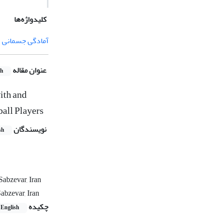
کلیدواژه‌ها
آمادگی جسمانی
عنوان مقاله
sh
ith and
all Players
نویسندگان
sh
Sabzevar, Iran
abzevar, Iran
چکیده
English