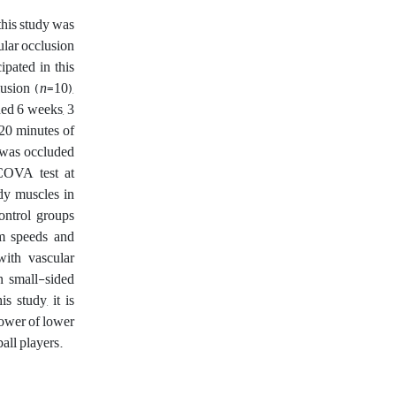
this study was
ular occlusion
ipated in this
usion (
n
=10),
ed 6 weeks, 3
20 minutes of
p was occluded
NCOVA test at
ody muscles in
ontrol groups
0m speeds and
ith vascular
n small-sided
s study, it is
power of lower
all players.