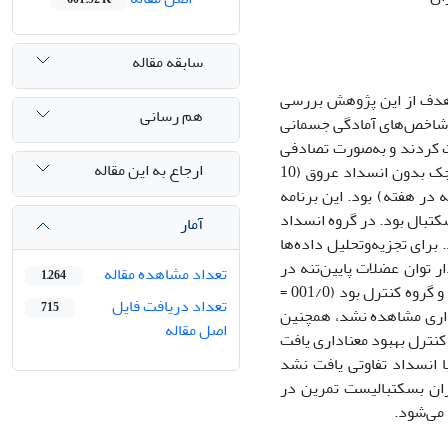
سابقه مقاله
. هدف از این پژوهش بررسی
هم رسانی
از شاخص‌های آمادگی جسمانی
رت داوطلب شرکت کردند و به‌صورت تصادفی
ارجاع به این مقاله
به سه گروه تمرین در ابعاد کوچک همراه با انسداد عروق (10 نفر)، تمرین در ابعاد کوچک بدون انسداد عروق (10
 جلسه در هفته) بود. این برنامه
یقه تمرین در زمین اصلی بسکتبال بود. در گروه انسداد
آمار
برای تجزیه‌وتحلیل داده‌ها
ز افزایش معنادار توان عضلات پایین‌تنه در
تعداد مشاهده مقاله
1,264
گروه تمرین در ابعاد کوچک همراه با انسداد عروق نسبت به گروه تمرین در ابعاد کوچک و گروه کنترل بود (001/0 =
تعداد دریافت فایل
715
و توان حداکثر تفاوت معناداری مشاهده نشد، همچنین
اصل مقاله
نترل بهبود معناداری یافت
ه با انسداد تفاوتی یافت نشد
دختران بسکتبالیست تمرین در
 می‌شود.