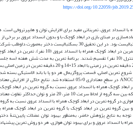
https://doi.org/10.22059/jsb.2019.
ه با انسداد عروق، تمریناتی مفید برای افزایش توان و هایپرتروفی است
ماده‌سازی بر مبنای بازی در ابعاد کوچک با و بدون انسداد عروق بر برخی 
دختران بسکتبالیست بود. در این تحقیق 30 بسکتبالیست دختر به‌صو
نفر) و گروه کنترل (10 نفر) تقسیم شدند. برنامۀ تمرین به مدت شش هفته (سه
شامل 15 تا 28 دقیقه تمرین در زمینی با ابعاد 15×14 و 20 دق
شروع تمرین اصلی، قسمت پروگزیمال هر دو پا با باند الاستیکی بسته شد. 
از آزمون ANCOVA در سطح معناداری 05/0 استفاده شد. نتایج حاکی ا
P)، درصورتی‌که بین سه گروه از لحاظ سرعت 10 متر، 20 متر 
ازی در گروه تمرین در ابعاد کوچک همراه با انسداد عروق نسبت به گروه ک
026/ = P) و بین گروه تمرین در ابعاد کوچک با گروه تمرین در ابعاد کوچک همرا
2= P). با توجه به نتایج پژوهش حاضر، به‌منظور بهبود توان عضلات پایین‌تنۀ 
راه با انسداد عروق و برای بهبود توان هوازی، هر دو روش تمرین پیشنهاد