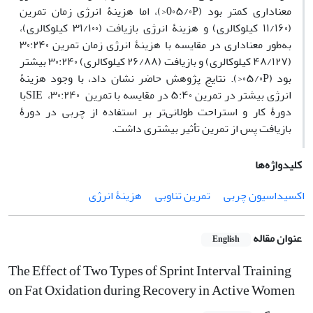
معناداری کمتر بود (0۰۵/۰P<)، اما هزینۀ انرژی زمان تمرین
(۱۱/۱۶۰ کیلوکالری) و هزینۀ انرژی بازیافت (۳۱/۱۰۰ کیلوکالری)،
به‌طور معنا‌داری در مقایسه با هزینۀ انرژی زمان تمرین ۳۰:۲۴۰
(۴۸/۱۲۷ کیلوکالری) و بازیافت (۲۶/۸۸ کیلوکالری) ۳۰:۲۴۰ بیشتر
بود (۰۵/۰P<). نتایج پژوهش حاضر نشان داد، با وجود هزینۀ
انرژی بیشتر در تمرین ۵:۴۰ در مقایسه با تمرین ۳۰:۲۴۰، SIEبا
دورۀ کار و استراحت طولانی‌تر بر استفاده از چربی در دورۀ
بازیافت پس از تمرین تأثیر بیشتری داشت.
کلیدواژه‌ها
اکسیداسیون چربی
تمرین تناوبی
هزینۀ انرژی
عنوان مقاله
English
The Effect of Two Types of Sprint Interval Training
on Fat Oxidation during Recovery in Active Women