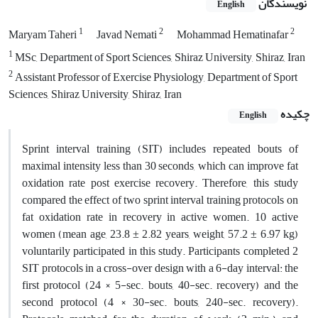
نویسندگان
English
1
2
2
Maryam Taheri
Javad Nemati
Mohammad Hematinafar
1
MSc, Department of Sport Sciences, Shiraz University, Shiraz, Iran
2
Assistant Professor of Exercise Physiology, Department of Sport
Sciences, Shiraz University, Shiraz, Iran
چکیده
English
Sprint interval training (SIT) includes repeated bouts of
maximal intensity less than 30 seconds, which can improve fat
oxidation rate post exercise recovery. Therefore, this study
compared the effect of two sprint interval training protocols on
fat oxidation rate in recovery in active women. 10 active
women (mean age, 23.8 ± 2.82 years, weight, 57.2 ± 6.97 kg)
voluntarily participated in this study. Participants completed 2
SIT protocols in a cross-over design with a 6-day interval: the
first protocol (24 × 5-sec. bouts, 40-sec. recovery) and the
second protocol (4 × 30-sec. bouts, 240-sec. recovery).