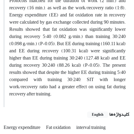
Protocols matched for the duration of work (2 min.) and
recovery (16 min.), as well as the work/recovery ratio (1:8).
Energy expenditure (EE) and fat oxidation rate in recovery
were calculated by gas exchange collected during 90 minutes.
Results showed that fat oxidation was significantly lower
during recovery 5:40 (0.082 g/min.) than training 30:240
(0.098 g/min.) (P<0.05). But, EE during training (160.11 kcal)
and EE during recovery (100.31 kcal) were significantly
higher than EE during training 30:240 (127.48 kcal) and EE
during recovery 30:240 (88.26 kcal) (P<0.05). The present
results showed that despite the higher EE during training 5:40
compared with training 30:240, SIT with longer
work/recovery ratio had a greater effect on using fat during
recovery after training.
کلیدواژه‌ها
English
Energy expenditure
Fat oxidation
interval training