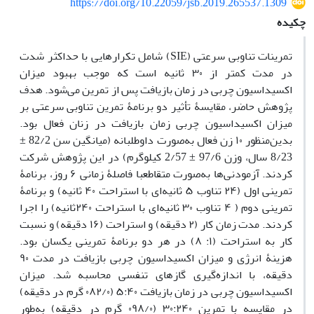
https://doi.org/10.22059/jsb.2019.265537.1309
چکیده
تمرینات تناوبی سرعتی (SIE) شامل تکرارهایی با حداکثر شدت
در مدت کمتر از ۳۰ ثانیه است که موجب بهبود میزان
اکسیداسیون چربی در زمان بازیافت پس از تمرین می‌شود. هدف
پژوهش حاضر، مقایسۀ تأثیر دو برنامۀ تمرین تناوبی سرعتی بر
میزان اکسیداسیون چربی زمان بازیافت در زنان فعال بود.
بدین‌منظور ۱۰ زن فعال به‌صورت داوطلبانه (میانگین سن 82/2 ±
8/23 سال، وزن 97/6 ± 2/57 کیلوگرم) در این پژوهش شرکت
کردند. آزمودنی‌ها به‌صورت متقاطعبا فاصلۀ زمانی ۶ روز، برنامۀ
تمرینی اول (۲۴ تناوب ۵ ثانیه‌ای با استراحت ۴۰ ثانیه) و برنامۀ
تمرینی دوم ( ۴ تناوب ۳۰ ثانیه‌ای با استراحت ۲۴۰ثانیه) را اجرا
کردند. مدت ‌زمان کار (۲ دقیقه) و استراحت (۱۶ دقیقه) و نسبت
کار به استراحت (۱: ۸) در هر دو برنامۀ تمرینی یکسان بود.
هزینۀ انرژی و میزان اکسیداسیون چربی بازیافت در مدت ۹۰
دقیقه، با اندازه‌گیری گازهای تنفسی محاسبه شد. میزان
اکسیداسیون چربی در زمان بازیافت ۵:۴۰ (۰۸۲/۰ گرم در دقیقه)
در مقایسه با تمرین ۳۰:۲۴۰ (۰۹۸/۰ گرم در دقیقه) به‌طور