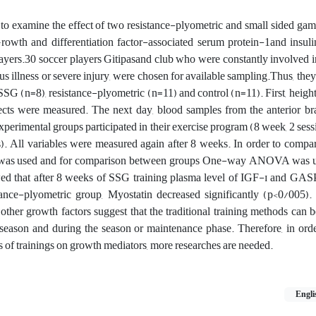
 to examine the effect of two resistance-plyometric and small sided g
rowth and differentiation factor-associated serum protein-1and insuli
layers.30 soccer players Gitipasand club who were constantly involved i
ous illness or severe injury, were chosen for available sampling.Thus, the
SSG (n=8), resistance-plyometric (n=11) and control (n=11). First, heigh
ts were measured. The next day, blood samples from the anterior bra
xperimental groups participated in their exercise program (8 week, 2 ses
s). All variables were measured again after 8 weeks. In order to compa
t was used and for comparison between groups One-way ANOVA was 
wed that after 8 weeks of SSG training plasma level of IGF-ɪ and GAS
stance-plyometric group, Myostatin decreased significantly (p<0/005).
other growth factors suggest that the traditional training methods can 
season and during the season or maintenance phase. Therefore, in orde
s of trainings on growth mediators, more researches are needed.
Engli