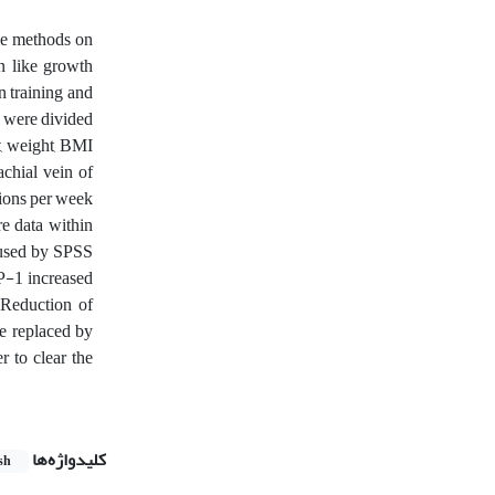
ame methods on
n like growth
n training and
y were divided
t, weight, BMI
chial vein of
sions per week
re data within
used by SPSS
P-1 increased
 Reduction of
be replaced by
r to clear the
کلیدواژه‌ها
sh