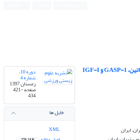
ورود به سامانه
ثبت نام
English
اثر هشت هفته تمرین SSG و مقاومتی-پلایومتریک بر سطوح سرمی مایوستاتین، GASP-1 و IGF-I
دوره 10،
شماره 4
زمستان 1397
صفحه
421-
434
فایل ها
XML
ان، ایران
، تهران، ایران
اصل مقاله
276.24 K