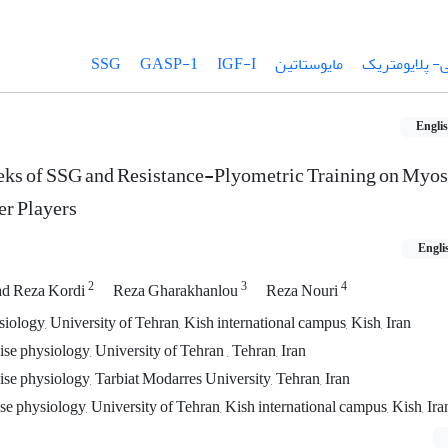
- پلایومتریک
مایوستاتین
IGF-Ι
GASP-1
SSG
Engli
eks of SSG and Resistance-Plyometric Training on Myost
r Players
Engli
2
3
4
 Reza Kordi
Reza Gharakhanlou
Reza Nouri
iology, University of Tehran, Kish international campus, Kish, Iran
se physiology, University of Tehran , Tehran, Iran
ise physiology, Tarbiat Modarres University, Tehran, Iran
se physiology, University of Tehran, Kish international campus, Kish, Ira