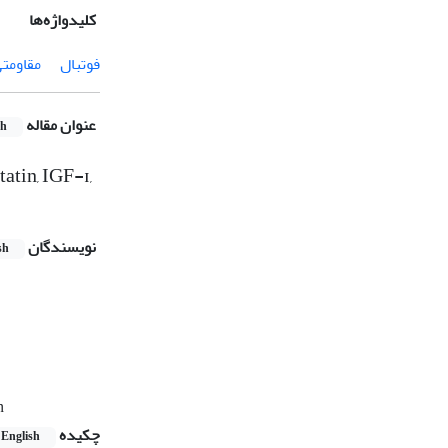
کلیدواژه‌ها
فوتبال
مقاومتی
عنوان مقاله
sh
atin, IGF-ɪ,
نویسندگان
sh
n
چکیده
English