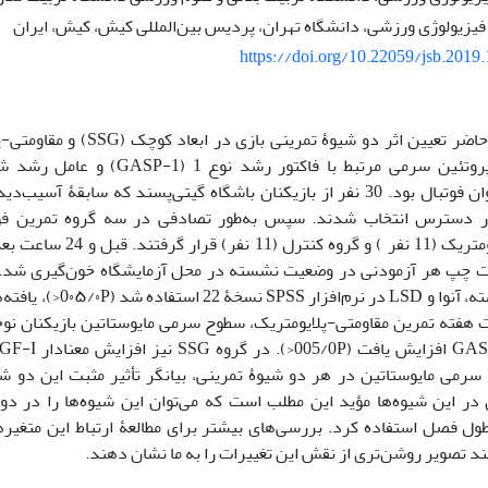
 فیزیولوژی ورزشی، دانشگاه تهران، پردیس بین‌المللی کیش، کیش، ایران
https://doi.org/10.22059/jsb.2019
هدف مطالعۀ حاضر تعیین اثر دو شیو
بازیکنان نوجوان فوتبال بود. 30 نفر از بازیکنان باشگاه گیتی‌پسند که ساب
مقاومتی-پلایومتریک (11 نفر )
پ هر آزمودنی در وضعیت نشسته در محل آزمایشگاه خون‌گیری شد. به‌
آزمونt همبسته، آنوا و LSD 
هفته تمرین مقاومتی-پلایومتریک، سطوح سرمی مایوستاتین بازیکنان نو
می مایوستاتین در هر دو شیوۀ تمرینی، بیانگر تأثیر مثبت این دو ش
ر این شیوه‌ها مؤید این مطلب است که می‌توان این شیوه‌ها را در دور
ول فصل استفاده کرد. بررسی‌های بیشتر برای مطالعۀ ارتباط این متغیرها
د تصویر روشن‌تری از نقش این تغییرات را به ما نشان دهند.