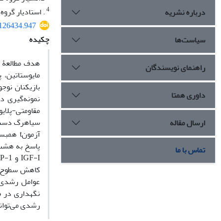
4
. استادیار گروه
درباره نشریه
.126434.947
چکیده
سیاست‌ها
راهنمای نویسندگان
داوری همتا
سیاهرگ دست چ
ارسال مقاله
پاسخ به هشت 
تماس با ما
کاهش سطوح سر
عوامل رشدی د
نگهداری در ط
رشدی می‌توانن