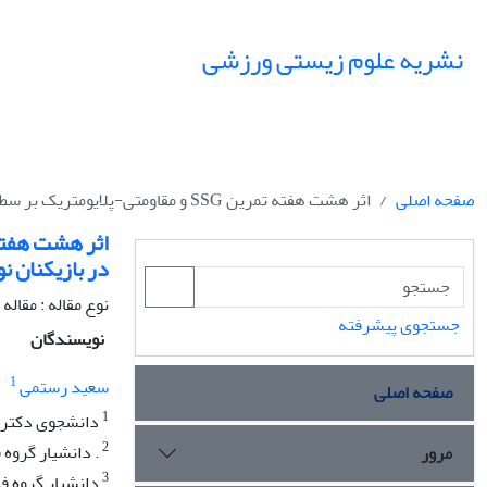
نشریه علوم زیستی ورزشی
صفحه اصلی
اثر هشت هفته تمرین SSG و مقاومتی-پلایومتریک بر سطوح سرمی مایوستاتین، GASP-1 و IGF-I در بازیکنان نوجوان فوتبال
در بازیکنان ن
نوع مقاله : مقال
جستجوی پیشرفته
نویسندگان
1
سعید رستمی
صفحه اصلی
1
دانشجوی دکتری 
2
. دانشیار گروه 
مرور
3
دانشیار گروه ف