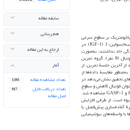
سابقه مقاله
هم رسانی
ۀ تمرینی بازی در ابعاد کوچک (SSG) و مقاومتی-پلایومتریک بر سطوح سرمی
مایوستاتین، پروتئین سرمی مرتبط با فاکتور رشد نوع 1 (GASP-1) و عامل رشد شبه‌انسولین-1 (IGF-1) در
ارجاع به این مقاله
قۀ آسیب‌دیدگی حاد نداشتند، به‌صورت
نمونه‌گیری در دسترس انتخاب شدند. سپس به‌طور تصادفی در سه گروه تمرین فوتبال (8 نفر)، گروه تمرین
آمار
 و گروه کنترل (11 نفر) قرار گرفتند. قبل و 24 ساعت بعد از آخرین جلسۀ تمرین، از
منظور مقایسۀ داده‌ها از
در نرم‌افزار SPSS نسخۀ 22 استفاده شد (0۰۵/۰P<)، یافته‌های تحقیق نشان می‌دهد در
تعداد مشاهده مقاله
1,593
جوان فوتبال کاهش و سطوح
تعداد دریافت فایل
917
IGF-Ι و GASP-1 افزایش یافت (005/0P<). در گروه SSG نیز افزایش معنا‌دار IGF-Ι و GASP-1 مشاهده شد.
اصل مقاله
یوه است. از طرفی افزایش
ۀ آماده‌سازی پیش‌فصل یا
 با واسطه‌های بیوشیمیایی