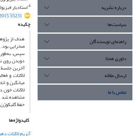
4
استادیار فیزیول
درباره نشریه
.2015.55231
چکیده
سیاست‌ها
هدف از پژوهش
راهنمای نویسندگان
داوری همتا
آخرین جلسۀ تم
ارسال مقاله
تماس با ما
حفظ گلیکوژن عضلات شده و از تجم
کلیدواژه‌ها
آنزیم لاکتات دهیدرو