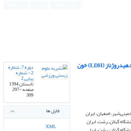
ورود به سامانه
ثبت نام
English
آثار هشت هفته تمرین تناوبی بر سطح لاکتات (La) و فعالیت آنزیم لاکتات دهیدروژناز (LDH) خون
دوره 7، شماره
2 - شماره
پیاپی 2
تابستان 1394
صفحه
297-
309
فایل ها
مینی‌شهر، اصفهان، ایران
شگاه گیلان، رشت، ایران
XML
گاه گیلان، رشت، ایرا