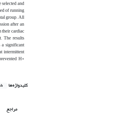
e selected and
ted of running
tal group. All
ssion after an
 their cardiac
. The results
 a significant
t intermittent
 prevented H+
کلیدواژه‌ها
sh
مراجع