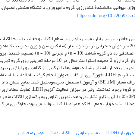
وژی حیوانی، دانشکدۀ کشاورزی، گروه دامپروری، دانشگاه صنعتی اصفهان، ا
https://doi.org/10.22059/jsb
 حاضر، بررسی آثار تمرین تناوبی بر سطح لاکتات و فعالیت آنزیم لاکتا
رینی بعد از ناشتایی شبانه، موش‌ها با ترکیبی از کتامین و زایلازین بیه
لاکتات و فعالیت آنزیم LDH، خون‌گیری از قلب حیوان انجام گرفت. اطلاعات
میانگین و انحراف معیار (SE ±M) و آزمون t مستقل تجزیه‌وتحلیل شد. 
لاکتات خون دو گروه وجود نداشت، ولی در می
مشاهده شد (05/0P <). این نتایج نشان می‌‌دهد، تمرین تناوبی به پاکسازی لاکتات 
ع +H که همراه با لاکتات تولید می‌شود، جلوگیری می‌‌کند.
ژناز (LDH)
تمرین تناوبی
لاکتات (La)
موش صحرایی