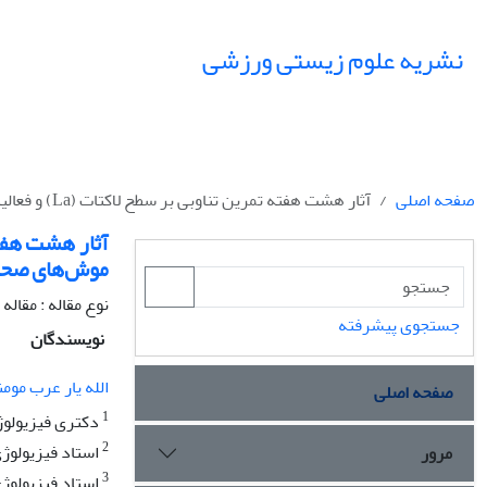
نشریه علوم زیستی ورزشی
صفحه اصلی
آثار هشت هفته تمرین تناوبی بر سطح لاکتات (La) و فعالیت آنزیم لاکتات دهیدروژناز (LDH) خون موش‌های صحرایی نر نژاد ویستار
موش‌های صحرا
نوع مقاله : مقال
جستجوی پیشرفته
نویسندگان
الله یار عرب موم
صفحه اصلی
1
دکتری فیزیولوژی
2
استاد فیزیولوژ
مرور
3
استاد فیزیولوژ