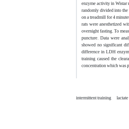
enzyme activity in Wistar
randomly divided into the 
on a treadmill for 4 minute
rats were anesthetized wit
overnight fasting. To mea
puncture. Data were ana
showed no significant dif
difference in LDH enzyme
training caused the clea
concentration which wa
intermittent training
lactat