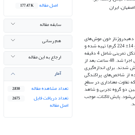
اصل مقاله
177.47 K
صفهان، ایران
سابقه مقاله
ت دهیدروژناز خون موش‌های
هم رسانی
صحرایی بود. 20 سر موش صحرایی نر نژاد ویستار (میانگین سن و وزن به‌ترتیب 3 ماه و 14± 224 گرم) تهیه شده و
سپس، به‌طور تصادفی به دو گروه شاهد (10 = n) و تجربی (10 = n) تقسیم شدند. پروتکل تمرینی شامل 4 دقیقه
ارجاع به این مقاله
دویدن روی نوار گردان و 2 دقیقه استراحت فعال در 10 مرحلۀ تمرینی روی گروه تجربی اجرا شد. 48 ساعت بعد از
وش شدند. برای اندازه‌گیری
آمار
 با استفاده از شاخص‌های پراکندگی
نتایج نشان داد که تفاوت معناداری در سطح
تعداد مشاهده مقاله
زان فعالیت آنزیم LDH، تفاوت معناداری بین دو گروه تجربی و شاهد
2,830
منجر می‌‌شود. پایش لاکتات، موجب
تعداد دریافت فایل
2,675
اصل مقاله