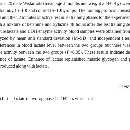
 rats. 20 male Wistar rats (mean age 3 months and weight 224±14 g) wer
training (
n
=10) and control (
n
=10) groups. The training protocol consis
s and then 2 minutes of active rest in 10 training phases for the experimen
h a mixture of ketamine and xylazine 48 hours after the last training se
sure lactate and LDH enzyme activity, blood samples were obtained from
lyzed by mean and standard deviation (M
+
SD) and independent t test
ferences in blood lactate level between the two groups, but there was
 activity between the two groups (
P
˂0.05). These results indicate tha
rance of lactate. Enhance of lactate replenished muscle glycogen and
s produced along with lactate.
Engli
e (La)
lactate dehydrogenase (LDH) enzyme
rat