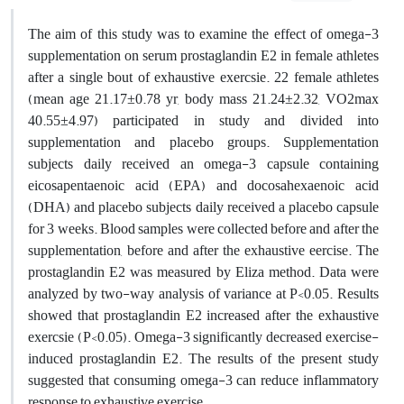
The aim of this study was to examine the effect of omega-3
supplementation on serum prostaglandin E2 in female athletes
after a single bout of exhaustive exercsie. 22 female athletes
(mean age 21.17±0.78 yr, body mass 21.24±2.32, VO2max
40.55±4.97) participated in study and divided into
supplementation and placebo groups. Supplementation
subjects daily received an omega-3 capsule containing
eicosapentaenoic acid (EPA) and docosahexaenoic acid
(DHA) and placebo subjects daily received a placebo capsule
for 3 weeks. Blood samples were collected before and after the
supplementation, before and after the exhaustive eercise. The
prostaglandin E2 was measured by Eliza method. Data were
analyzed by two-way analysis of variance at P<0.05. Results
showed that prostaglandin E2 increased after the exhaustive
exercsie (P<0.05). Omega-3 significantly decreased exercise-
induced prostaglandin E2. The results of the present study
suggested that consuming omega-3 can reduce inflammatory
response to exhaustive exercise.