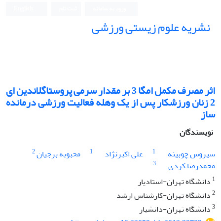
ورود به سامانه
ثبت نام
English
نشریه علوم زیستی ورزشی
اثر مصرف مکمل امگا 3 بر مقدار سرمی پروستاگلاندین ای
2 زنان ورزشکار پس از یک وهله فعالیت ورزشی درمانده
ساز
نویسندگان
2
1
1
سیروس چوبینه
علی اکبرنژاد
محبوبه برجیان
3
محمدرضا کردی
1
دانشگاه تهران-استادیار
2
دانشگاه تهران-کارشناس ارشد
3
دانشگاه تهران-دانشیار