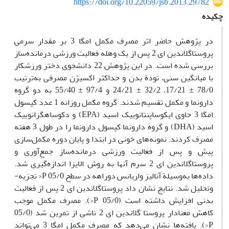
https://doi.org/10.22059/jsb.2013.29782
چکیده
در پژوهش حاضر اثر مصرف مکمل امگا 3 بر مقدار سرمی
پروستاگلاندین ای 2 پس از یک وهله فعالیت ورزشی درمانده‌ساز
بررسی شده است. در این پژوهش 22 دانشجوی دختر ورزشکار
با میانگین سنی، تودة بدن و حداکثر اکسیژن مصرفی به‌ترتیب
78/0 ± 17/21، 32/2 ± 24/21 و 97/4 ± 55/40 به دو گروه
دارونما و مکمل تقسیم شدند. گروه مکمل روزانه 1 عدد کپسول
امگا 3 حاوی ایکوساپنتانوییک اسید (EPA) و دکوساهگزانوییک
اسید (DHA) و گروه دارونما کپسول دارونما را در طول 3 هفته
مصرف کردند. نمونه‌های خونی در ابتدا و پایان دوره مکمل‌سازی
پیش و پس از فعالیت ورزشی درمانده‌ساز جمع‌آوری و
پروستاگلاندین ای 2 سرم آنها به روش الایزا اندازه‌گیری شد.
داده‌ها به‌وسیلة آنالیز واریانس دوراهه در سطح 05/0 P< تجزیه-
وتحلیل شد. نتایج نشان داد پروستاگلاندین ای 2 پس از فعالیت
بدنی افزایش داشته است (05/0 P<). مصرف مکمل موجب
کاهش معنادار پروستا گلاندین ای 2 ناشی از تمرین شد (05/0
P<). یافته‌ها نشان می‌دهد که مصرف مکمل امگا 3 می‌تواند