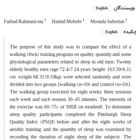
نویسندگان
English
1
1
2
Farhad Rahmani nia
Hamid Mohebi
Mostafa Saberian
چکیده
English
The purpose of this study was to compare the effect of a
walking (8wk) training program on quality, quantity and some
physiological parameters related to sleep in old men. Twenty
elderly healthy men (age 72.4?7.24 years, height: 163.59?6.11
cm, weight 68.31?9.19kg) were selected randomly and were
divided into two groups [walking (n=10) and control (n=10)].
The walking group exercised for eight weeks, three sessions
each week and each session 30-45 minutes. The intensity of
the exercise was 60-75% of HRR on treadmill. To determine
sleep quality, participants completed the Pittsburgh Sleep
Quality Index (PSQI) before and after the eight weeks of
aerobic training, and the quantity of sleep was examined by
recording the duration of night sleep of the subjects. The