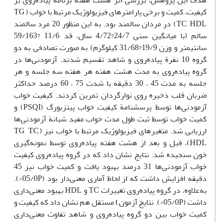
هدف این پژوهش، بررسی اثر هشت هفته برنامة پیاده‌روی بر
کیفیت، کمیت و برخی پارامترهای فیزیولوژیک مرتبط با خواب (TG,
TC, HDL) در مردان سالمند بود. به این منظور 20 مرد سالمند
سالم (با میانگین سنی 24/7?4/72 سال، قد 11/6 ?59/163
سانتیمتر و وزن 19/9?31/68 کیلوگرم) به صورت تصادفی به دو
گروه 10 نفرة پیاده‌روی و شاهد تقسیم شدند. آزمودنی‌ها در
گروه پیاده‌روی به مدت هشت هفته هر هفته سه جلسه و هر
جلسه به مدت 45 – 30 دقیقه با شدت 75 – 60 درصد حداکثر
ضربان قلب ذخیره روی نوارگردان تمرین کردند. کیفیت خواب
آزمودنی‌ها توسط پرسشنامة کیفیت خواب پیتزبورگ (PSQI) و
کمیت خواب توسط ثبت طول مدت خواب مفید شبانة آزمودنی‌ها
ارزیابی شد. متغیرهای فیزیولوژیک مرتبط با خواب نیز (TG, TC,
HDL)، قبل و بعد از هشت هفته پیاده‌روی توسط نمونه‌گیری
خون سنجیده شد. نتایج نشان داد که در گروه پیاده‌روی کیفیت
خواب آزمودنی‌ها 31 درصد بهبود یافت و کمیت خواب نیز 45
دقیقه افزایش داشت که از لحاظ آماری معنی‌دار بود (05/0P<).
به‌علاوه، در گروه پیاده‌روی تغییرات TC و HDL بهبود معنی‌داری
داشت (05/0P<). نتایج آزمون t مستقل هم نشان داد که کیفیت و
کمیت خواب بین دو گروه پیاده‌روی و شاهد تفاوت معنی‌داری