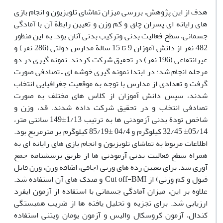
هدف از این پژوهش، بررسی میزان تماشای تلویزیون و انجام بازی
های رایانه ای پسران چاق و کم وزن و تعیین رابطة آن با آمادگی
جسمانی، سطح فعالیت بدنی وترکیب بدنی آنان بود. به این منظور
482 نفر از دانش آموزان 9 تا 15 سالة مدارس دولتی (286 نفر) و
غیرانتفاعی (196 نفر) در تحقیق شرکت کردند. نمونه گیری در دو
مرحله انجام شد؛ در ابتدا نمونه گیری خوشه ای – تصادفی صورت
گرفت و تعدادی از مدارس با توجه به موقعیت جغرافیایی انتخاب
شدند، سپس دانش آموزان از کلاس های مختلف به صورت
تصادفی انتخاب و در تحقیق شرکت داده شدند. قد، وزن و
شاخص تودة بدنی آزمودنی ها به ترتیب 1/13±149 سانتی متر،
05/14± 32/45 کیلوگرم و 04/4 ±85/19 کیلوگرم بر مترمربع بود.
اطلاعات مربوط به تماشای تلویزیون و انجام بازی های رایانه ای به
همراه سطح فعالیت بدنی آزمودنی ها از طریق پرسشنامه جمع
آوری شد. برای تعیین رده های وزنی (چاقی، اضافه وزن، وزن قابل
قبول و کم وزنی) از Cut off-BMI و صدک های آن استفاده شد.
علاوه بر این، میزان آمادگی جسمانی با استفاده از آزمون ایفرد
ارزیابی شد. برای تجزیه و تحلیل یافته ها از ضریب همبستگی
کندال، آزمون کروسکال والیس و آزمون یومان ویتنی استفاده