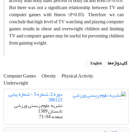
activity, lean body mass, percent of body fat and BMI (P<0.05).
But there was not a significant relationship between TV and
computer games with fitness (P?0.05). Therefore, we can
conclude that high level of TV watching and playing computer
games results in obese and overweight children and limiting
TV and computer games may be useful for preventing children
from gaining weight.
کلیدواژه‌ها
English
Computer Games
Obesity
Physical Activity.
Underweight
دوره 2، شماره 5 - شماره پیاپی
386122
نشریه علوم زیستی ورزشی
تابستان 1389
صفحه
71-94