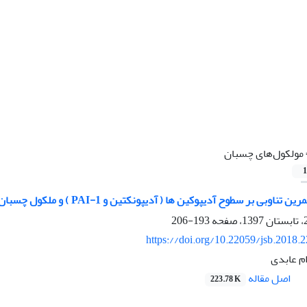
مولکول‌های چسبان
1
سطوح آدیپوکین ها ( آدیپونکتین و PAI-1 ) و ملکول چسبان (VCAM-1) سرمی زنان غیرفعال چاق
193-206
https://doi.org/10.22059/jsb.2018.
ام عابدی
اصل مقاله
223.78 K