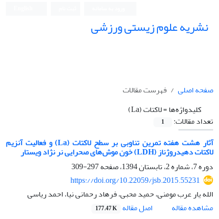
ورود به سامانه
ثبت نام
English
نشریه علوم زیستی ورزشی
صفحه اصلی
فهرست مقالات
کلیدواژه‌ها =
لاکتات (La)
تعداد مقالات:
1
آثار هشت هفته تمرین تناوبی بر سطح لاکتات (La) و فعالیت آنزیم
لاکتات دهیدروژناز (LDH) خون موش‌های صحرایی نر نژاد ویستار
دوره 7، شماره 2، تابستان 1394، صفحه
297-309
https://doi.org/10.22059/jsb.2015.55231
الله یار عرب مومنی، حمید محبی، فرهاد رحمانی نیا، احمد ریاسی
اصل مقاله
مشاهده مقاله
177.47 K