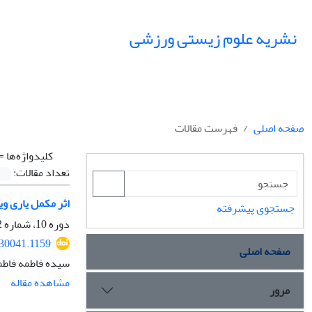
نشریه علوم زیستی ورزشی
صفحه اصلی
فهرست مقالات
کلیدواژه‌ها =
تعداد مقالات:
اثر مکمل یاری ویتامین D بر سطح کلوتو مغز در موش‌های صحرایی ماده نژاد لوئیز به 
جستجوی پیشرفته
دوره 10، شماره 2، تابستان 1397، صفحه
230041.1159
صفحه اصلی
سیده فاطمه فاطم
مشاهده مقاله
مرور