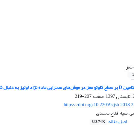
مغز
1
دنبال شش هفته فعالیت ورزشی شنا
207-219
https://doi.org/10.22059/jsb.2018.
ی، ضیاء فلاح محمدی
اصل مقاله
843.74 K