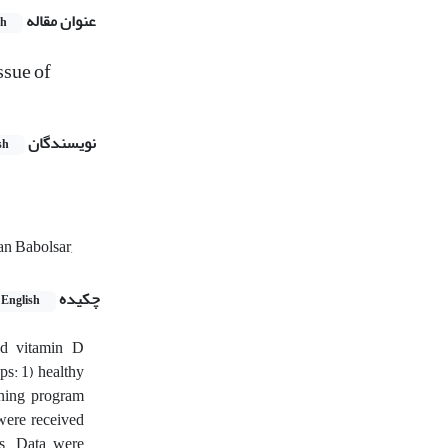
عنوان مقاله
sh
ssue of
نویسندگان
sh
an Babolsar,
چکیده
English
nd vitamin D
ps: 1) healthy
ning program
were received
ks. Data were