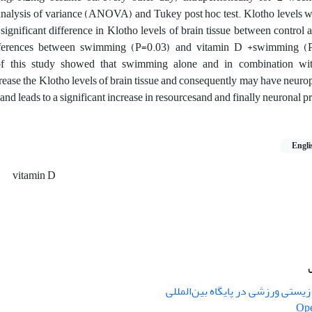
nalysis of variance (ANOVA) and Tukey post hoc test. Klotho levels 
gnificant difference in Klotho levels of brain tissue between control
fferences between swimming (P=0.03) and vitamin D +swimming (
s of this study showed that swimming alone and in combination wi
ease the Klotho levels of brain tissue and consequently may have neurop
 and leads to a significant increase in resourcesand and finally neuronal p
Engli
g
vitamin D
یستی ورزشی در پایگاه بین‌المللی
Ope