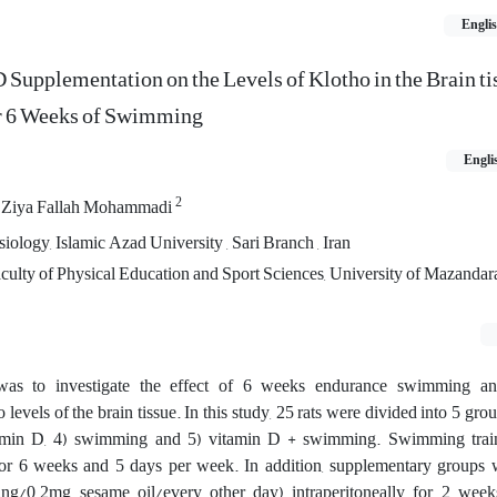
Engli
 Supplementation on the Levels of Klotho in the Brain ti
er 6 Weeks of Swimming
Engli
2
Ziya Fallah Mohammadi
iology, Islamic Azad University , Sari Branch , Iran
culty of Physical Education and Sport Sciences, University of Mazandar
was to investigate the effect of 6 weeks endurance swimming a
evels of the brain tissue. In this study, 25 rats were divided into 5 grou
itamin D, 4) swimming and 5) vitamin D + swimming. Swimming trai
for 6 weeks and 5 days per week. In addition, supplementary groups 
ng/0.2mg sesame oil/every other day) intraperitoneally for 2 wee