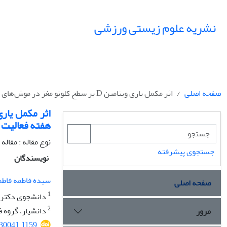
نشریه علوم زیستی ورزشی
صفحه اصلی
اثر مکمل یاری ویتامین D بر سطح کلوتو مغز در موش‌های صحرایی ماده نژاد لوئیز به دنبال شش هفته فعالیت ورزشی شنا
هفته فعالیت 
نوع مقاله : مقال
جستجوی پیشرفته
نویسندگان
سیده فاطمه فاط
صفحه اصلی
1
دانشجوی دکتری 
2
دانشیار، گروه ف
مرور
230041.1159