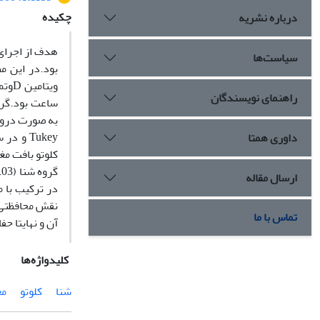
چکیده
درباره نشریه
سیاست‌ها
راهنمای نویسندگان
Tukey و
داوری همتا
ارسال مقاله
نقش محافظتی 
تماس با ما
آن و نهایتا ح
کلیدواژه‌ها
شنا
کلوتو
مغ