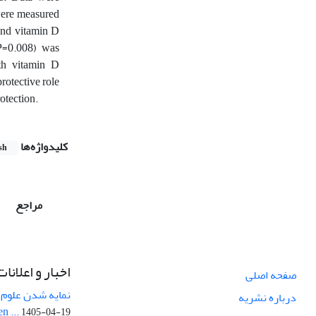
were measured
 and vitamin D
P=0.008) was
th vitamin D
rotective role
rotection.
کلیدواژه‌ها
sh
مراجع
اخبار و اعلانات
صفحه اصلی
نمایه شدن علوم ز
درباره نشریه
n ...
1405-04-19