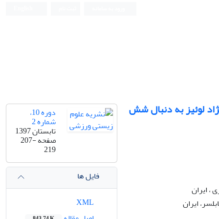
ورود به سامانه
ثبت نام
English
ی ماده نژاد لوئیز به دنبال شش
دوره 10،
شماره 2
تابستان 1397
صفحه
207-
219
فایل ها
 ، ایران
XML
بلسر، ایران
اصل مقاله
843.74 K