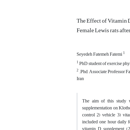
The Effect of Vitamin D
Female Lewis rats aft
1
Seyedeh Fatemeh Fatemi
1
PhD student of exercise phys
2
.Phd, Associate Professor Fa
Iran
The aim of this study 
supplementation on Klotho l
control 2) vehicle 3) v
included one hour daily 
vitamin D supplement (2