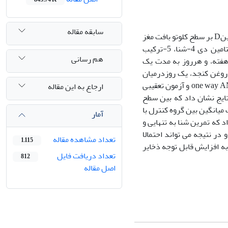
سابقه مقاله
هدف از اجرای این پژوهش، بررسی اثر 6هفته شنای استقامتی همراه مصرف مکمل ویتامینD بر سطح کلوتو بافت مغز
بود.در این مطالعه تجربی، 25 موش‌ صحرایی به 5گروه: 1-کنترل سالم، 2- حلال، 3-ویتامین دی 4-شنا، 5-ترکیب
هم رسانی
سیم شدند. برنامه تمرینی شنا به مدت 6 هفته و 5 روز در هفته، و هرروز به مدت یک
ت 2 هفته، مقدار 2 نانوگرم ویتامینD در2/0 میلی‌لیتر روغن کنجد، یک روزدرمیان
به صورت درون صفاقی دریافت کردند. تجزیه و تحلیل داده‌ها با استفاده از آزمونone way ANOVA و آزمون تعقیبی
ارجاع به این مقاله
نتایج نشان داد که بین سطح
نترل با گروه مکمل تفاوت معنی‌داری وجود نداشت (p=0/46).تفاوت میانگین بین گروه کنترل با
آمار
P=). نتایج تحقیق حاضرنشان داد که تمرین شنا به تنهایی و
 مغز شود و در نتیجه می تواند احتمالا
تعداد مشاهده مقاله
1,115
ه افزایش قابل توجه ذخایر
تعداد دریافت فایل
812
اصل مقاله