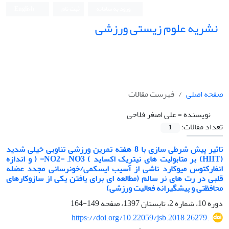
ورود به سامانه
ثبت نام
English
نشریه علوم زیستی ورزشی
صفحه اصلی
فهرست مقالات
نویسنده =
علی اصغر فلاحی
تعداد مقالات:
1
تاثیر پیش شرطی سازی با 8 هفته تمرین ورزشی تناوبی خیلی شدید
(HIIT) بر متابولیت های نیتریک اکساید ) NO2- ,NO3- ( و اندازه
انفارکتوس میوکارد ناشی از آسیب ایسکمی/خونرسانی مجدد عضله
قلبی در رت های نر سالم (مطالعه ای برای یافتن یکی از سازوکارهای
محافظتی و پیشگیرانه فعالیت ورزشی)
دوره 10، شماره 2، تابستان 1397، صفحه
149-164
https://doi.org/10.22059/jsb.2018.26279.