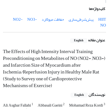
کلیدواژه‌ها
HIIT
پیش‌شرطی‌سازی
حفاظت میوکارد
NO3-
NO2-
NO
عنوان مقاله
English
The Effects of High Intensity Interval Training
Preconditioning on Metabolites of NO (NO2- ,NO3-)
and Infarction Size of Myocardium after
Ischemia/Reperfusion Injury in Healthy Male Rat
(Study to Survey one of Cardioprotective
Mechanisms of Exercise)
نویسندگان
English
1
2
3
Ali Asghar Fallahi
Abbasali Gaeini
Mohamad Reza Kordi