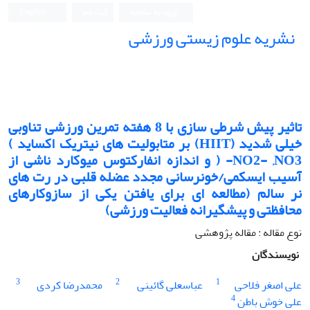
ورود به سامانه
ثبت نام
English
نشریه علوم زیستی ورزشی
تاثیر پیش شرطی سازی با 8 هفته تمرین ورزشی تناوبی
خیلی شدید (HIIT) بر متابولیت های نیتریک اکساید )
NO2- ,NO3- ( و اندازه انفارکتوس میوکارد ناشی از
آسیب ایسکمی/خونرسانی مجدد عضله قلبی در رت های
نر سالم (مطالعه ای برای یافتن یکی از سازوکارهای
محافظتی و پیشگیرانه فعالیت ورزشی)
نوع مقاله : مقاله پژوهشی
نویسندگان
3
2
1
علی اصغر فلاحی
عباسعلی گائینی
محمدرضا کردی
4
علی خوش باطن