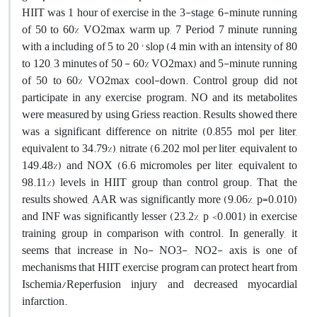
HIIT was 1 hour of exercise in the 3-stage, 6-minute running
of 50 to 60% VO2max warm up, 7 Period 7 minute running
with a including of 5 to 20 ° slop (4 min with an intensity of 80
to 120, 3 minutes of 50 - 60% VO2max) and 5-minute running
of 50 to 60% VO2max cool-down. Control group did not
participate in any exercise program. NO and its metabolites
were measured by using Griess reaction. Results showed there
was a significant difference on nitrite (0.855 mol per liter,
equivalent to 34.79%), nitrate (6.202 mol per liter, equivalent to
149.48%) and NOX (6.6 micromoles per liter, equivalent to
98.11%) levels in HIIT group than control group. That, the
results showed, AAR was significantly more (9.06%, p=0.010)
and INF was significantly lesser (23.2%, p <0.001) in exercise
training group in comparison with control. In generally, it
seems that increase in No- NO3-, NO2- axis is one of
mechanisms that HIIT exercise program can protect heart from
Ischemia/Reperfusion injury and decreased myocardial
infarction.