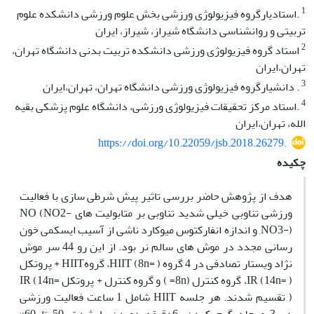
1
.استادیارگروه فیزیولوژی ورزشی بخش علوم ورزشی دانشکده علوم
تربیتی و روانشناسی دانشگاه شیراز، شیراز، ایران
2
استاد گروه فیزیولوژی ورزشی دانشکده تربیت بدنی دانشگاه تهران،
تهران،ایران
3
. دانشیارگروه فیزیولوژی ورزشی دانشگاه تهران، تهران،ایران
4
.استاد مرکز تحقیقات فیزیولوژی ورزشی، دانشگاه علوم پزشکی بقیه
الله، تهران،ایران
https://doi.org/10.22059/jsb.2018.26279.
چکیده
هدف از پژوهش حاضر بررسی تاثیر پیش شرطی سازی با فعالیت
ورزشی تناوبی خیلی شدید تناوبی بر متابولیت های NO (NO2-
,NO3-) و اندازه انفارکتوس میوکارد ناشی از آسیب ایسکمی خون
رسانی مجدد در موش های سالم نر بود. از این رو 44 سر موش
نژاد ویستار تصادفی در 4 گروه HIIT (8n= )، گروهHIIT + پروتکل
IR (14n= )، گروه کنترل (8n= ) و گروه کنترل + پروتکل IR (14n=
) تقسیم شدند. هر جلسه HIIT شامل 1 ساعت فعالیت ورزشی