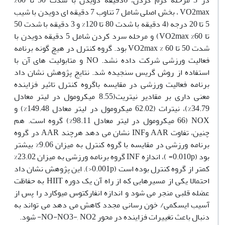
در 3 مرحله گرم کردن، 6دقیقه دویدن با شدت 50 تا 60%
VO2max ، بخش اصلی شامل 7 تناوب 7 دقیقه ای دویدن با شیب
5 تا 20 درجه (4 دقیقه با شدت 80 تا 120% و 3 دقیقه با شدت 50
تا 60% VO2max) و مرحله سرد کردن شامل 5 دقیقه دویدن با
شدت 50 تا 60 % VO2max بود. گروه کنترل در هیچ گونه برنامه
فعالیت ورزشی شرکت داده نشد. NO و متابولیت های آن با
استفاده از روش گریس سنجیده شد. نتایج پژوهش نشان داد
برنامه فعالیت ورزشی در مقایسه باگروه کنترل تاثیر فزاینده
معنی داری بر مقادیر نیتریت(8.55 میکرومول در لیتر معادل
34.79%)، نیترات (62.02 میکرومول در لیتر معادل 149.48%) و
NOX (66 میکرومول در لیتر معادل 98.11%) گروه است. هم
چنین، تفاوت AAR وINF نشان می دهد هرچند AAR در گروه
برنامه ورزشی در مقایسه با گروه کنترل به میزان 9.06% بیشتر
بود (0.010p= )، اندازه INF گروه برنامه ورزشی به میزان 23.02%
کمتر از گروه کنترل بوده است (0.001p<). این پژوهش نشان داد
احتمالا یکی از مسیرهایی که از راه آن یک دوره HIIT به حفاظت
عضله قلبی منجر می شود و اندازه انفارکتوس میوکارد را پس از
آسیب ایسکمی/ خون رسانی مجدد کاهش می دهد می تواند به
دنبال باعث تغییرات فزاینده در محور NO-NO3-, NO2- شود.