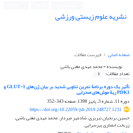
ورود به سامانه
ثبت نام
English
نشریه علوم زیستی ورزشی
صفحه اصلی
فهرست مقالات
نویسنده =
محمد مهدی مغنی باشی
تعداد مقالات:
1
تأثیر یک دوره برنامۀ تمرین تناوبی شدید بر بیان ژن‌های GLUT-1 و
PDK1 ریۀ موش‌های صحرایی
دوره 11، شماره 3، پاییز 1398، صفحه
343-352
https://doi.org/10.22059/jsb.2019.248727.1231
حسین برنجیان تبریزی، شادمهر میردار، محمد مهدی مغنی باشی،
زربخت انصاری پیرسرایی