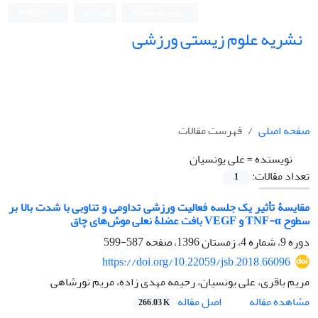
ورود به سامانه
ثبت نام
English
نشریه علوم زیستی ورزشی
صفحه اصلی
فهرست مقالات
نویسنده =
علی یونسیان
تعداد مقالات:
1
مقایسۀ تأثیر یک جلسه فعالیت ورزشی تداومی و تناوبی با شدت بالا بر
سطوح TNF-α و VEGF بافت عضلۀ نعلی موش‌های چاق
دوره 9، شماره 4، زمستان 1396، صفحه
587-599
https://doi.org/10.22059/jsb.2018.66096
مریم باقری، علی یونسیان، رحیمه مهدی زاده، مریم نورشاهی
اصل مقاله
مشاهده مقاله
266.03 K