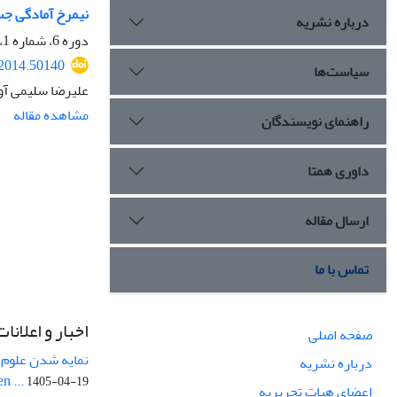
نیمرخ آمادگی جسم
درباره نشریه
دوره 6، شماره 1، بهار 1393، صفحه
.2014.50140
سیاست‌ها
علیرضا سلیمی آو
مشاهده مقاله
راهنمای نویسندگان
داوری همتا
ارسال مقاله
تماس با ما
اخبار و اعلانات
صفحه اصلی
نمایه شدن علوم ز
درباره نشریه
n ...
1405-04-19
اعضای هیات تحریریه