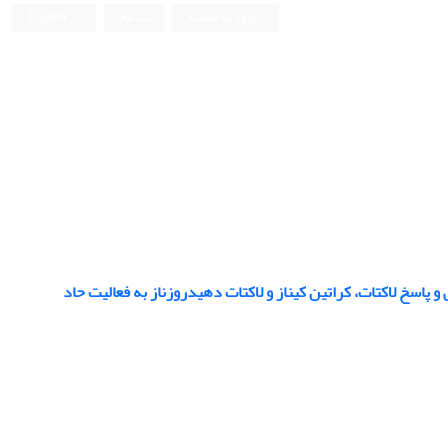
ورود به سامانه
ثبت نام
English
سخ لاکتات، کراتین کیناز و لاکتات دهیدروزناز به فعالیت حاد