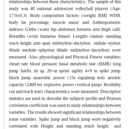
relationships between these characteristics. The sample of this
study was 40 national adolescent volleyball players (Age:
17.9±0.3). Body composition factors: (weight, BMI, WHR,
body fat percentage, muscle mass) and Anthropometric
indexes: Girths (waist, hip, abdomen, forearm, arm, thigh, calf),
Breadths (wrist, humerus, femur), Lengths (stature, standing
reach height, arm span, midstylion-dactylion , radiale-stylion,
tibiale mediale-sphyrion tibiale, midstylion-dactylion) were
measured. Also, physiological and Physical Fitness variables:
(heart rate, blood pressure, basal metabolic rate (BMR), long
jump, barfix, sit up, 20-m sprint, agility 4×9 m, spike jump,
block jump, anaerobic power (15s ergojump test), aerobic
capacity (2400 m), explosive power (vertical jump), flexibility
(sit and reach test)) characteristics were measured. Descriptive
statistics are used to describe the subjects profile and Pearson
correlation coefficient was used to study relationships between
variables. The results showed significant relationships between
some variables. Spike jump and block jump were negatively
correlated with Height and standing reach height and