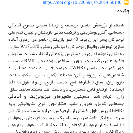
https://doi.org/10.22059/jsb.2014.50140
چکیده
هدف از پژوهش حاضر، توصیف و ارتباط سنجی نیمرخ آمادگی
جسمانی، آنتروپومتریکی و ترکیب بدنی بازیکنان والیبال تیم ملی
نوجوانان پسر ایران بود. 40 نفر بازیکنان حاضر در اردوی آماده
سازی تیم ملی والیبال نوجوانان (میانگین سنی: 3/0±9/17 سال)،
به‌عنوان نمونه آماری در دسترس پژوهش انتخاب شدند. سنجش
فاکتورهای ترکیب بدنی: وزن، شاخص توده بدنی (BMI)، نسبت
دور کمر به باسن (WHR)، درصد چربی و توده عضلانی و
شاخص‌های آنتروپومتریکی: محیط‌ها (کمر، باسن، شکم، ساعد،
بازو، ران، ساق)، قطرها (مچ دست، آرنج، زانو)، طول‌ها (قد
ایستاده، ارتفاع قابل دسترس، دو دست، کف دست، ساعد، ساق،
ران) انجام شد. همچنین متغیرهای فیزیولوژیک و آمادگی
جسمانی شامل: ضربان قلب، فشارخون، نرخ متابولیکی پایه
(BMR)، پرش طول، کشش از بارفیکس، درازونشست، دو 20 متر
سرعت، چابکی 9×4 متر، پرش اسپک، پرش دفاع، توان بی‌هوازی
(با استفاده از آزمون ارگوجامپ 15ثانیه)، ظرفیت هوازی (آزمون
دو 2400 متر)، توان انفجاری (آزمون پرش عمودی) و انعطاف‌پذیری