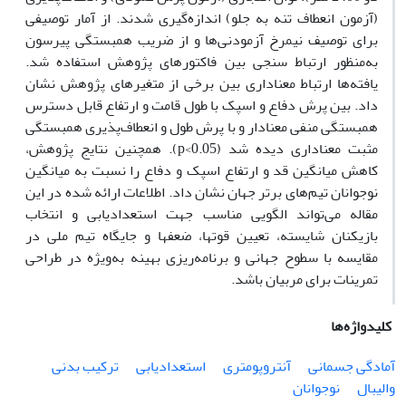
(آزمون انعطاف تنه به جلو) اندازه‌گیری شدند. از آمار توصیفی
برای توصیف نیمرخ آزمودنی‌ها و از ضریب همبستگی پیرسون
به‌منظور ارتباط سنجی بین فاکتورهای پژوهش استفاده شد.
یافته‌ها ارتباط معناداری بین برخی از متغیرهای پژوهش نشان
داد. بین پرش دفاع و اسپک با طول قامت و ارتفاع قابل دسترس
همبستگی منفی معنادار و با پرش طول و انعطاف‌پذیری همبستگی
مثبت معناداری دیده شد (p<0.05). همچنین نتایج پژوهش،
کاهش میانگین قد و ارتفاع اسپک و دفاع را نسبت به میانگین
نوجوانان تیم‌های برتر جهان نشان داد. اطلاعات ارائه شده در این
مقاله می‌تواند الگویی مناسب جهت استعدادیابی و انتخاب
بازیکنان شایسته، تعیین قوت­ها، ضعف­ها و جایگاه تیم ملی در
مقایسه با سطوح جهانی و برنامه‌ریزی بهینه به‌ویژه در طراحی
تمرینات برای مربیان باشد.
کلیدواژه‌ها
آمادگی جسمانی
آنتروپومتری
استعدادیابی
ترکیب بدنی
والیبال
نوجوانان