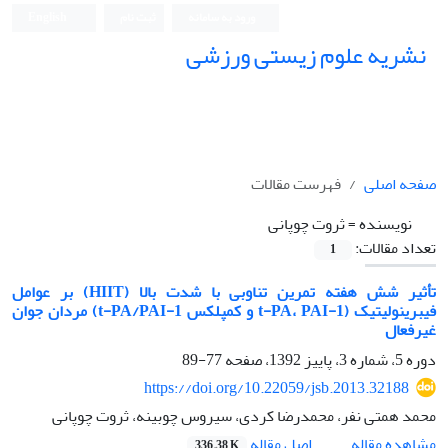
ورود به سامانه
ثبت نام
English
نشریه علوم زیستی ورزشی
صفحه اصلی
فهرست مقالات
نویسنده =
ثروت چوپانی
تعداد مقالات:
1
تأثیر شش هفته تمرین تناوبی با شدت بالا (HIIT) بر عوامل
فیبرینولیتیک (t-PA، PAI-1 و کمپلکس t-PA/PAI-1) مردان جوان
غیرفعال
دوره 5، شماره 3، پاییز 1392، صفحه
77-89
https://doi.org/10.22059/jsb.2013.32188
محمد همتی نفر، محمدرضا کردی، سیروس چوبینه، ثروت چوپانی
اصل مقاله
مشاهده مقاله
336.38 K