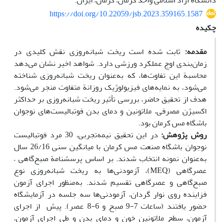
دانشگاه آزاد اسلامی واحد کرمان، کرمان، ایران.
https://doi.org/10.22059/jsb.2023.359165.1587
چکیده
مقدمه:
ثابت شده است ریخت شبانه‌روزی نقش کلیدی در
زمان‌بندی اوج عملکرد ورزشی دارد. شواهد اخیر نشان می‌‌دهد
محاسبة این تفاوت‌‌ها، که به‌عنوان ریخت شبانه‌روزی شناخته
می‌شود، به نمایه‌‌های فیزیولوژیک روزانة متفاوت منجر می‌‌شود.
هدف از تحقیق حاضر، بررسی تأثیر ریخت شبانه‌روزی بر حداکثر
اکسیژن مصرفی، ملاتونین و دمای بدن فوتبالیست‌های نوجوان
باشگاه مس کرمان بود.
روش پژوهش:
در این تحقیق نیمه‌تجربی، 30 مرد فوتبالیست
نوجوان باشگاه صنعت مس کرمان با میانگین سنی 26/16 سال
به‌عنوان نمونه انتخاب شدند. بر اساس پرسشنامة صبح‌گاهی –
عصر‌گاهی (MEQ)، آزمودنی‌ها به ریخت شبانه‌روزی نوع
صبح‌گاهی و عصر‌گاهی تقسیم شدند. به‌منظور اجرای آزمون
فزاینده روی نوار گردان، آزمودنی‌ها سه جلسه در آزمایشگاه
حضور یافتند (ساعات 7-9 صبح و 6-8 عصر). پیش از اجرای
آزمون، سطح ملاتونین خون و دمای بدن و طی اجرای آزمون،