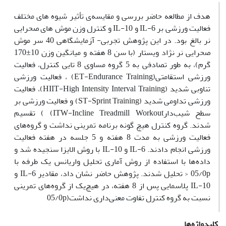
هدف از مطالعه حاضر بررسی و مقایسه‌ی تأثیر شیوه های مختلف
فعالیت ورزشی بر IL-6 و IL-10 و کنترل وزن موش های صحرایی
نر بالغ بود. در این پژوهش تجربی- آزمایشگاهی 40 سر موش
صحرایی نر نژاد ویستار (با سن 8 هفته‌ و میانگین وزن 10±170
گرم)، به طور تصادفی به 5 گروه مساوی 8 تایی کنترل، فعالیت
ورزشی استقامتی(ET-Endurance Training) ، فعالیت ورزشی
تناوبی شدید (HIIT-High Intensity Interval Training)، فعالیت
ورزشی تداومی شدید (ST-Sprint Training) و فعالیت ورزشی بر
سطح شیب‌دارITW-Incline Treadmill Workout) ) تقسیم
شدند. گروه کنترل هیچ گونه برنامه تمرینی نداشت و گروه‌های
فعالیت ورزشی به مدت 8 هفته و 5 جلسه در هفته فعالیت
ورزشی انجام دادند. IL-6 و IL-10 با روش الایزا سنجیده شد و
داده‌ها با استفاده از روش آماری تحلیل واریانس یک طرفه با
05/0p < تحلیل شدند. پژوهش حاضر نشان داد، مقادیر IL-6 و
IL-10 پلاسمایی پس از 8 هفته، در هیچ‌یک از گروه‌های تمرینی
نسبت به گروه کنترل تفاوت معنی‌داری نداشت(05/0p
کلیدواژه‌ها