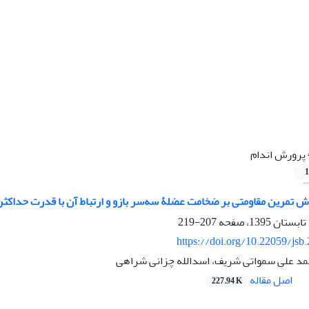
پرورش اندام
1
وش تمرین مقاومتی بر ضخامت عضلۀ سه‌سر بازو و ارتباط آن با قدرت حداکث
207-219
https://doi.org/10.22059/jsb
مد علی سمواتی شریف، اسدالله چزانی شراهی
اصل مقاله
227.94 K