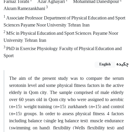
1
1
2
Farnaz Torabi
Azar Aghayari
Mohammad Daneshpour
3
Akram Ramezankhani
1
Associate Professor, Department of Physical Education and Sport
Sciences Payame Noor University, Tehran, Iran
2
MSc in Physical Education and Sport Sciences, Payame Noor
University, Tehran, Iran
3
PhD in Exercise Physiology, Faculty of Physical Education and
Sport
چکیده
English
The aim of the present study was to compare the serum
serotonin level and some physical fitness factors in the active
elderly in Qom city. The sample comprised of male elderly
over 60 years old in Qom city who were assigned to aerobic
(
n
=15), weight training (
n
=15), zurkhaneh (
n
=15) and control
(
n
=15) groups. In order to assess physical fitness, 4 factors
including balance (single leg balance test), muscle endurance
(swimming on hand), flexibility (Wells flexibility test) and