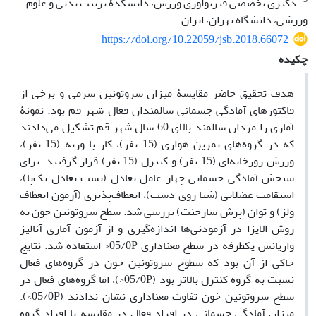
. دکتری تخصصی فیزیولوژی ورزش، دانشکدۀ تربیت بدنی و علوم
ورزشی، دانشگاه تهران، ایران
https://doi.org/10.22059/jsb.2018.66072
چکیده
هدف تحقیق حاضر مقایسۀ میزان سروتونین سرمی و برخی از
فاکتورهای آمادگی جسمانی سالمندان فعال شهر قم بود. نمونۀ
آماری را مردان سالمند بالای 60 سال شهر قم تشکیل می‌دادند
که در گروه‌های تمرین هوازی (15 نفر)، کار با وزنه (15 نفر)،
ورزش زورخانه‌ای (15 نفر) و کنترل (15 نفر) قرار گرفتند. برای
سنجش آمادگی جسمانی چهار عامل تعادل (تست تعادل تک‌پا)،
استقامت عضلانی (شنا روی دست)، انعطاف‌پذیری (آزمون انعطاف
ولز) و توان (پرش سارجنت) بررسی شد. سطح سروتونین خون به
روش الایزا در آزمودنی‌ها اندازه‌گیری و از آزمون آماری آنالیز
واریانس یکطرفه در سطح معناداری 05/0P< استفاده شد. نتایج
حاکی از آن بود که سطوح سروتونین خون در گروه‌های فعال
نسبت به گروه کنترل بالاتر بود (05/0P<)، اما گروه‌های فعال در
سطح سروتونین خون تفاوت معناداری نشان ندادند (05/0P>).
میزان آمادگی جسمانی در افراد فعال در مقایسه با افراد گروه