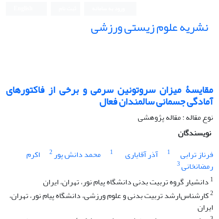
ورود به سامانه
ثبت نام
English
نشریه علوم زیستی ورزشی
مقایسۀ میزان سروتونین سرمی و برخی از فاکتورهای
آمادگی جسمانی سالمندان فعال
نوع مقاله : مقاله پژوهشی
نویسندگان
2
1
1
فرناز ترابی
آذر آقایاری
محمد دانش پور
اکرم
3
رمضانخانی
1
دانشیار گروه تربیت بدنی دانشگاه پیام نور، تهران، ایران
2
کارشناس‌ارشد تربیت بدنی و علوم ورزشی، دانشگاه پیام نور، تهران،
ایران
3