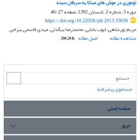
توموری در موش های مبتلا به سرطان سینه
دوره 5، شماره 2، تابستان 1392، صفحه
27-46
https://doi.org/10.22059/jsb.2013.35038
مریم نورشاهی، ایوب بابایی، محمدرضا بیگدلی، مهدی قاسمی بیرامی
اصل مقاله
مشاهده مقاله
299.29 K
جستجوی پیشرفته
صفحه اصلی
مرور