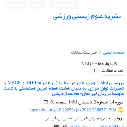
ورود به سامانه
ثبت نام
English
نشریه علوم زیستی ورزشی
صفحه اصلی
فهرست مقالات
کلیدواژه‌ها =
VEGF
تعداد مقالات:
4
بررسی رابطه ژنوتیپ های مر تبط با ژن های HIF1-α و VEGF با
تغییرات توان هوازی به دنبال هشت هفته تمرین استقامتی با شدت
متوسط در زنان غیر فعال- مطالعه آزمایشی
دوره 14، شماره 2، تابستان 1401، صفحه
61-73
https://doi.org/10.22059/jsb.2022.336857.1504
پرویز شجاعی، مهران قهرمانی، سیروس فارسی
اصل مقاله
مشاهده مقاله
1008.14 K