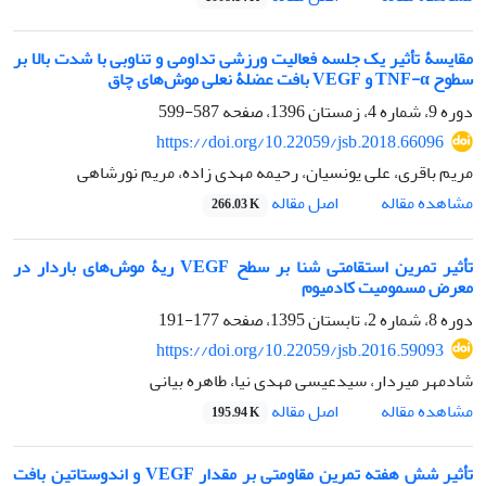
مقایسۀ تأثیر یک جلسه فعالیت ورزشی تداومی و تناوبی با شدت بالا بر
سطوح TNF-α و VEGF بافت عضلۀ نعلی موش‌های چاق
دوره 9، شماره 4، زمستان 1396، صفحه
587-599
https://doi.org/10.22059/jsb.2018.66096
مریم باقری، علی یونسیان، رحیمه مهدی زاده، مریم نورشاهی
اصل مقاله
مشاهده مقاله
266.03 K
تأثیر تمرین استقامتی شنا بر سطح VEGF ریۀ موش‌های باردار در
معرض مسمومیت کادمیوم
دوره 8، شماره 2، تابستان 1395، صفحه
177-191
https://doi.org/10.22059/jsb.2016.59093
شادمهر میردار، سیدعیسی مهدی نیا، طاهره بیانی
اصل مقاله
مشاهده مقاله
195.94 K
تأثیر شش هفته تمرین مقاومتی بر مقدار VEGF و اندوستاتین بافت