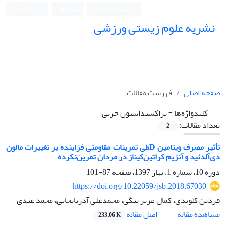
ورود به سامانه
ثبت نام
English
نشریه علوم زیستی ورزشی
صفحه اصلی
فهرست مقالات
کلیدواژه‌ها =
پراکسیداسیون چربی
تعداد مقالات:
2
تأثیر مصرف ویتامین Dطی تمرینات مقاومتی فزاینده بر تغییرات مالون
دی‌آلدئید و آنزیم کراتین‌کیناز در مردان تمرین‌نکرده
دوره 10، شماره 1، بهار 1397، صفحه
87-101
https://doi.org/10.22059/jsb.2018.67030
فردین کلوندی، کمال عزیز بیگی، محمدعلی آذربایجانی، محمد عبدی
اصل مقاله
مشاهده مقاله
233.06 K