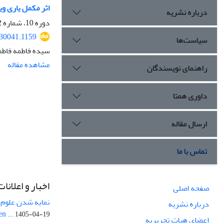
اثر مکمل یاری ویتامین D بر سطح کلوتو مغز در موش‌های صحرایی ماده نژاد لوئیز به 
درباره نشریه
دوره 10، شماره 2، تابستان 1397، صفحه
230041.1159
سیاست‌ها
سیده فاطمه فاطم
مشاهده مقاله
راهنمای نویسندگان
داوری همتا
ارسال مقاله
تماس با ما
اخبار و اعلانات
صفحه اصلی
نمایه شدن علوم ز
درباره نشریه
n ...
1405-04-19
اعضای هیات تحریریه